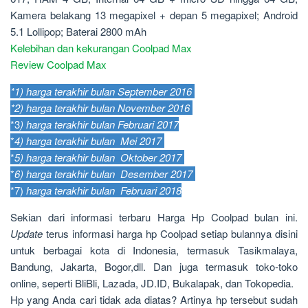
Kamera belakang 13 megapixel + depan 5 megapixel; Android
5.1 Lollipop; Baterai 2800 mAh
Kelebihan dan kekurangan Coolpad Max
Review Coolpad Max
*1)
harga terakhir bulan September 2016
*2)
harga terakhir bulan November 2016
*3
)
harga terakhir bulan Februari 2017
*
4
)
harga terakhir bulan Mei 2017
*
5
)
harga terakhir bulan Oktober 2017
*
6
)
harga terakhir bulan Desember 2017
*7
)
harga terakhir bulan Februari 2018
Sekian dari informasi terbaru Harga Hp Coolpad bulan ini.
Update
terus informasi harga hp Coolpad setiap bulannya disini
untuk berbagai kota di Indonesia, termasuk Tasikmalaya,
Bandung, Jakarta, Bogor,dll. Dan juga termasuk toko-toko
online, seperti BliBli, Lazada, JD.ID, Bukalapak, dan Tokopedia.
Hp yang Anda cari tidak ada diatas? Artinya hp tersebut sudah