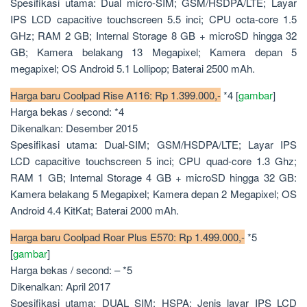
Spesifikasi utama: Dual micro-SIM; GSM/HSDPA/LTE; Layar
IPS LCD capacitive touchscreen 5.5 inci; CPU octa-core 1.5
GHz; RAM 2 GB; Internal Storage 8 GB + microSD hingga 32
GB; Kamera belakang 13 Megapixel; Kamera depan 5
megapixel; OS Android 5.1 Lollipop; Baterai 2500 mAh.
Harga baru Coolpad Rise A116: Rp 1.399.000,-
*4 [
gambar
]
Harga bekas / second: *4
Dikenalkan: Desember 2015
Spesifikasi utama: Dual-SIM; GSM/HSDPA/LTE; Layar IPS
LCD capacitive touchscreen 5 inci; CPU quad-core 1.3 Ghz;
RAM 1 GB; Internal Storage 4 GB + microSD hingga 32 GB:
Kamera belakang 5 Megapixel; Kamera depan 2 Megapixel; OS
Android 4.4 KitKat; Baterai 2000 mAh.
Harga baru Coolpad Roar Plus E570: Rp 1.499.000,-
*5
[
gambar
]
Harga bekas / second: – *5
Dikenalkan: April 2017
Spesifikasi utama: DUAL SIM; HSPA; Jenis layar IPS LCD