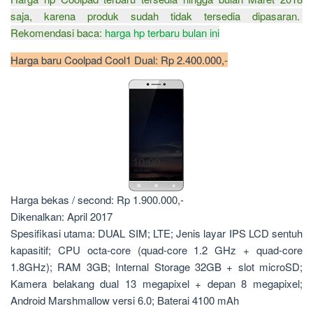
saja, karena produk sudah tidak tersedia dipasaran.
Rekomendasi baca:
harga hp terbaru bulan ini
Harga baru Coolpad Cool1 Dual: Rp 2.400.000,-
Harga bekas / second: Rp 1.900.000,-
Dikenalkan: April 2017
Spesifikasi utama: DUAL SIM; LTE; Jenis layar IPS LCD sentuh
kapasitif; CPU octa-core (quad-core 1.2 GHz + quad-core
1.8GHz); RAM 3GB; Internal Storage 32GB + slot microSD;
Kamera belakang dual 13 megapixel + depan 8 megapixel;
Android Marshmallow versi 6.0; Baterai 4100 mAh