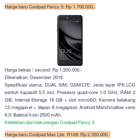
Harga baru Coolpad Fancy 3: Rp 1.700.000,-
Harga bekas / second: Rp 1.200.000,-
Dikenalkan: Desember 2016
Spesifikasi utama: DUAL SIM; GSM/LTE; Jenis layar IPS LCD
sentuh kapasitif 5.5 inci; Prosesor quad-core 1.0 GHz; RAM 2
GB; Internal Storage 16 GB + slot microSD; Kamera belakang
13 megapixel + depan 8 megapixel; Android Marshmallow versi
6.0; Baterai li-ion 2500 mAh
Kelebihan dan kekurangan Coolpad Fancy 3
Harga baru Coolpad Max Lite R108: Rp 2.350.000,-