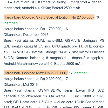
GB + slot micro SD; Kamera belakang 8 megapixel + depan 5
megapixel; Android 4.4 KitKat; Baterai 2500 mAh
Harga baru Coolpad Sky 3 Special Edition: Rp 2.150.000,-
*6
[
gambar
]
Harga bekas / second: Rp 1.700.000,- *6
Dikenalkan: Desember 2016
Spesifikasi utama: DUAL nano-SIM; GSM/LTE; Jaringan IPS
LCD sentuh kapasitif 5.5 inci; CPU quad-core 1.0 GHz cortex-
a53; RAM 3 GB; Internal Storage 16GB + slot microSD hingga
64GB; Kamera belakang 8 megapixel + depan 8 megapixel;
Android Marshmallow versi 6.0; Baterai 2500 mAh
Harga baru Coolpad Max: Rp 2.800.000,-
*7 [
gambar
]
Harga bekas / second: Rp 2.300.000,- *7
Dikenalkan: Mei 2016
Spesifikasi utama: GSM/HSDPA; Jenis Layar IPS LCD
capacitive touchscreen 16 juta warna; 5.5 inci; 1080 x 1920
pixel; CPU octa-core 1.5 GHz + quad-core 1GHz Snapdragon
617; RAM 4 GB; Internal 64 GB + micro SD hingga 64 GB;