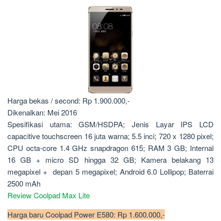
Harga bekas / second: Rp 1.900.000,-
Dikenalkan: Mei 2016
Spesifikasi utama: GSM/HSDPA; Jenis Layar IPS LCD
capacitive touchscreen 16 juta warna; 5.5 inci; 720 x 1280 pixel;
CPU octa-core 1.4 GHz snapdragon 615; RAM 3 GB; Internal
16 GB + micro SD hingga 32 GB; Kamera belakang 13
megapixel + depan 5 megapixel; Android 6.0 Lollipop; Baterrai
2500 mAh
Review Coolpad Max Lite
Harga baru Coolpad Power E580: Rp 1.600.000,-