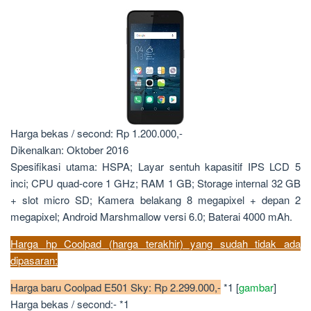
Harga bekas / second: Rp 1.200.000,-
Dikenalkan: Oktober 2016
Spesifikasi utama: HSPA; Layar sentuh kapasitif IPS LCD 5
inci; CPU quad-core 1 GHz; RAM 1 GB; Storage internal 32 GB
+ slot micro SD; Kamera belakang 8 megapixel + depan 2
megapixel; Android Marshmallow versi 6.0; Baterai 4000 mAh.
Harga
hp Coolpad
(harga terakhir) yang
sudah tidak ada
dipasaran
:
Harga baru Coolpad E501 Sky: Rp 2.299.000,-
*1 [
gambar
]
Harga bekas / second:- *1