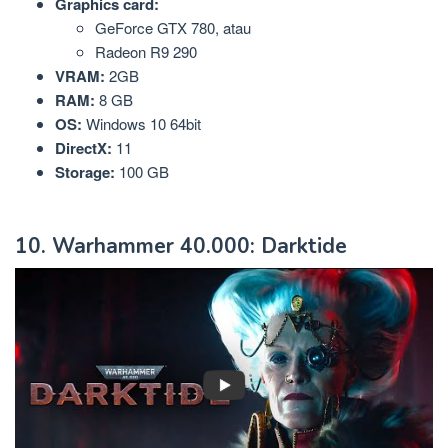
Graphics card:
GeForce GTX 780, atau
Radeon R9 290
VRAM:
2GB
RAM:
8 GB
OS:
Windows 10 64bit
DirectX:
11
Storage:
100 GB
10. Warhammer 40.000: Darktide