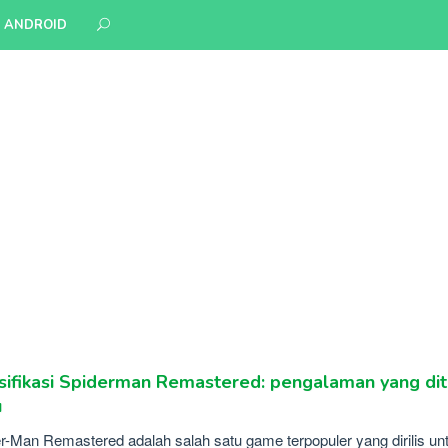
S ANDROID
sifikasi Spiderman Remastered: pengalaman yang dit
u
r-Man Remastered adalah salah satu game terpopuler yang dirilis unt