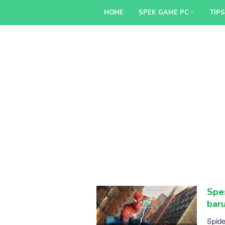
Skip
HOME
SPEK GAME PC
TIP
to
content
Spe
Arhutek
bar
Spide