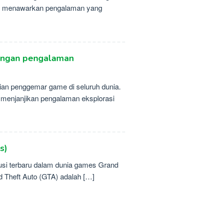
ni menawarkan pengalaman yang
 dengan pengalaman
tian penggemar game di seluruh dunia.
i menjanjikan pengalaman eksplorasi
s)
lusi terbaru dalam dunia games Grand
 Theft Auto (GTA) adalah […]