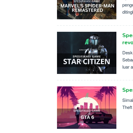
peng
ditin
Spes
revo
Deskr
Sebag
luar 
Spes
Simak
Theft