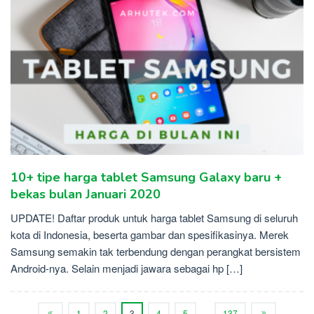
10+ tipe harga tablet Samsung Galaxy baru +
bekas bulan Januari 2020
UPDATE! Daftar produk untuk harga tablet Samsung di seluruh
kota di Indonesia, beserta gambar dan spesifikasinya. Merek
Samsung semakin tak terbendung dengan perangkat bersistem
Android-nya. Selain menjadi jawara sebagai hp […]
1
2
3
4
5
…
137