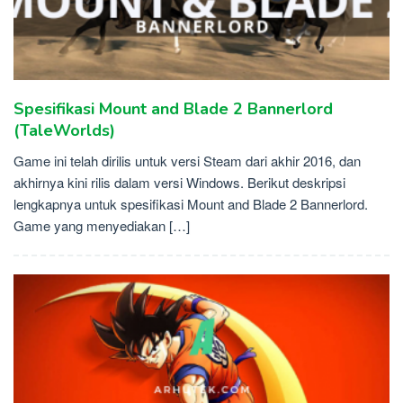
Spesifikasi Mount and Blade 2 Bannerlord
(TaleWorlds)
Game ini telah dirilis untuk versi Steam dari akhir 2016, dan
akhirnya kini rilis dalam versi Windows. Berikut deskripsi
lengkapnya untuk spesifikasi Mount and Blade 2 Bannerlord.
Game yang menyediakan […]