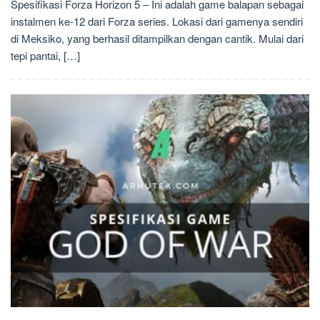
Spesifikasi Forza Horizon 5 – Ini adalah game balapan sebagai
instalmen ke-12 dari Forza series. Lokasi dari gamenya sendiri
di Meksiko, yang berhasil ditampilkan dengan cantik. Mulai dari
tepi pantai, […]