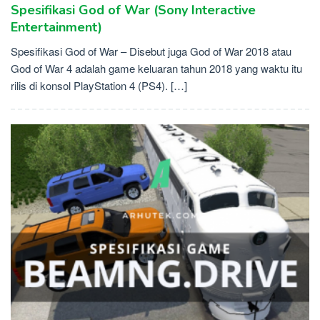
Spesifikasi God of War (Sony Interactive
Entertainment)
Spesifikasi God of War – Disebut juga God of War 2018 atau
God of War 4 adalah game keluaran tahun 2018 yang waktu itu
rilis di konsol PlayStation 4 (PS4). […]