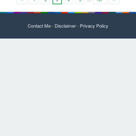
Contact Me
-
Disclaimer
-
Privacy Policy