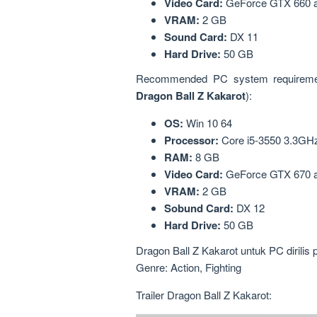
Video Card:
GeForce GTX 660 a
VRAM:
2 GB
Sound Card:
DX 11
Hard Drive:
50 GB
Recommended PC system requiremen
Dragon Ball Z Kakarot
):
OS:
Win 10 64
Processor:
Core i5-3550 3.3GHz
RAM:
8 GB
Video Card:
GeForce GTX 670 a
VRAM:
2 GB
Sobund Card:
DX 12
Hard Drive:
50 GB
Dragon Ball Z Kakarot untuk PC dirilis
Genre: Action, Fighting
Trailer Dragon Ball Z Kakarot: