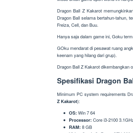
Dragon Ball Z Kakarot memungkinkan
Dragon Ball selama bertahun-tahun, t
Freiza, Cell, dan Buu.
Hanya saja dalam game ini, Goku terma
GOku mendarat di pesawat ruang ang
keenam yang hilang dari grup).
Dragon Ball Z Kakarot dikembangkan ol
Spesifikasi Dragon Bal
Minimum PC system requirements Drag
Z Kakarot
):
OS:
Win 7 64
Processor:
Core i3-2100 3.1GHz
RAM:
8 GB