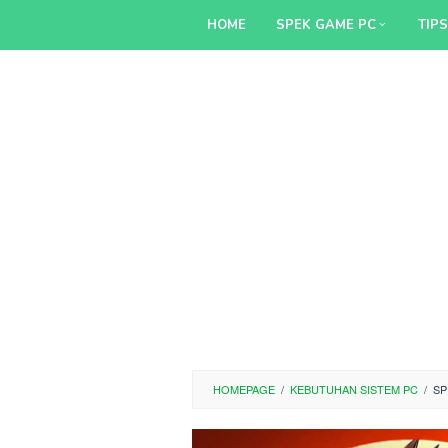
Skip
HOME
SPEK GAME PC
TIP
to
content
HOMEPAGE
/
KEBUTUHAN SISTEM PC
/
SP