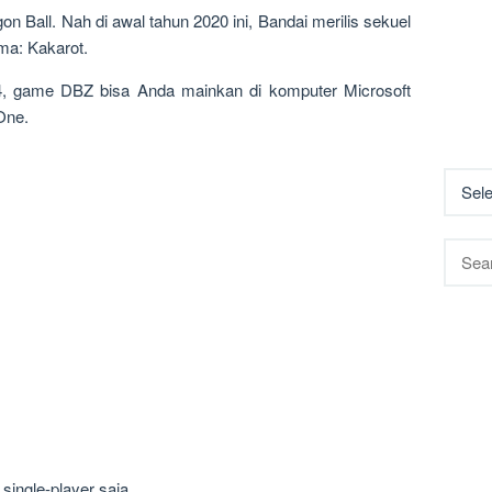
n Ball. Nah di awal tahun 2020 ini, Bandai merilis sekuel
ma: Kakarot.
4, game DBZ bisa Anda mainkan di komputer Microsoft
One.
Searc
for:
ingle-player saja.