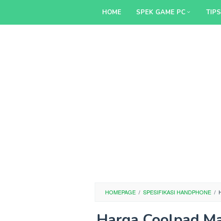
Skip
HOME
SPEK GAME PC
TIP
to
content
HOMEPAGE
/
SPESIFIKASI HANDPHONE
/
Harga Coolpad M