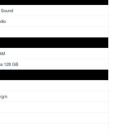
d Sound
dio
RAM
ga 128 GB
/g/n