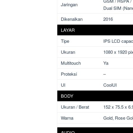
GSM / HSPA /
Jaringan
Dual SIM (Nano
Dikenalkan
2016
LAYAR
Tipe
IPS LCD capaci
Ukuran
1080 x 1920 pix
Multitouch
Ya
Proteksi
–
UI
CoolUI
BODY
Ukuran / Berat
152 x 75.5 x 6
Warna
Gold, Rose Go
AUDIO