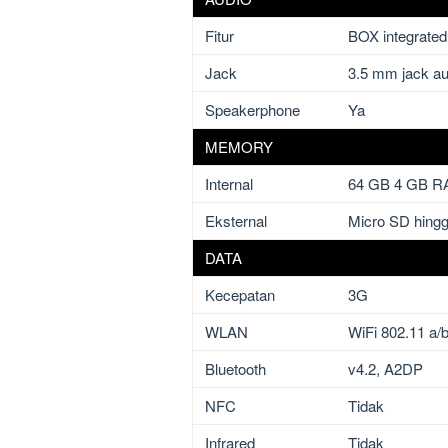
Fitur
BOX integrate
Jack
3.5 mm jack au
Speakerphone
Ya
MEMORY
Internal
64 GB 4 GB 
Eksternal
Micro SD hing
DATA
Kecepatan
3G
WLAN
WiFi 802.11 a/b
Bluetooth
v4.2, A2DP
NFC
Tidak
Infrared
Tidak