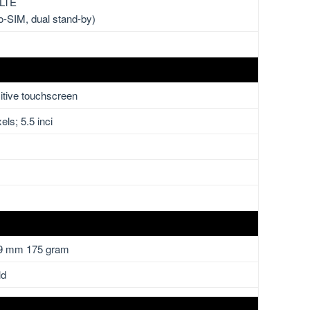
 LTE
-SIM, dual stand-by)
tive touchscreen
els; 5.5 inci
.9 mm 175 gram
ld