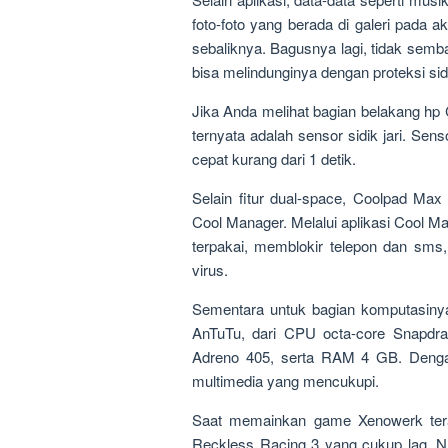
foto-foto yang berada di galeri pada a
sebaliknya. Bagusnya lagi, tidak sem
bisa melindunginya dengan proteksi sidik
Jika Anda melihat bagian belakang hp
ternyata adalah sensor sidik jari. Sen
cepat kurang dari 1 detik.
Selain fitur dual-space, Coolpad Max t
Cool Manager. Melalui aplikasi Cool 
terpakai, memblokir telepon dan sms,
virus.
Sementara untuk bagian komputasiny
AnTuTu, dari CPU octa-core Snapd
Adreno 405, serta RAM 4 GB. Dengan
multimedia yang mencukupi.
Saat memainkan game Xenowerk teras
Reckless Racing 3 yang cukup lag. 