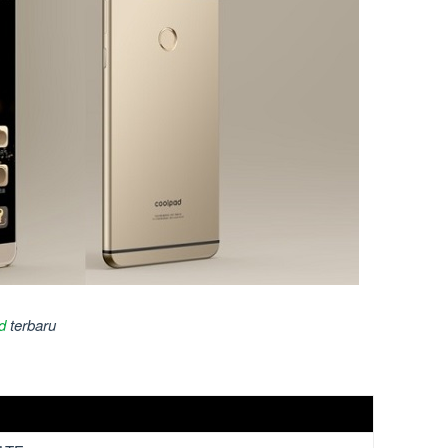
d
terbaru