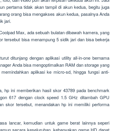
kun pertama tidak akan tampil di akun kedua, begitu juga
barang orang bisa mengakses akun kedua, pasalnya Anda
 jari.
 Coolpad Max, ada sebuah bulatan dibawah kamera, yang
sor tersebut bisa menampung 5 sidik jari dan bisa bekerja
urut ditunjang dengan aplikasi utility all-in-one bernama
Manager Anda bisa mengoptimalkan RAM dan storage yang
 memindahkan aplikasi ke micro-sd, hingga fungsi anti-
a, hp ini memberikan hasil skor 43789 pada benchmark
ragon 617 dengan clock speed 1.5 GHz ditambah GPU
 skor tersebut, menandakan hp ini memiliki performa
a lancar, kemudian untuk game berat lainnya seperi
Namun secara keseluruhan, kebanyakan game HD dapat