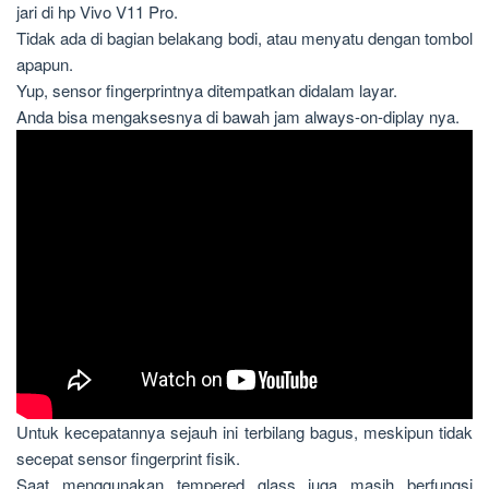
jari di hp Vivo V11 Pro.
Tidak ada di bagian belakang bodi, atau menyatu dengan tombol
apapun.
Yup, sensor fingerprintnya ditempatkan didalam layar.
Anda bisa mengaksesnya di bawah jam always-on-diplay nya.
Untuk kecepatannya sejauh ini terbilang bagus, meskipun tidak
secepat sensor fingerprint fisik.
Saat menggunakan tempered glass juga masih berfungsi