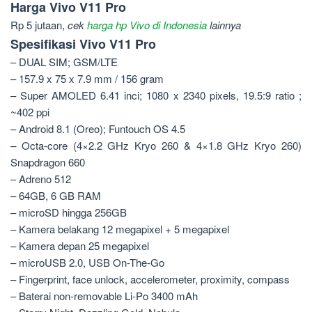
Harga Vivo V11 Pro
Rp 5 jutaan,
cek
harga hp Vivo di Indonesia
lainnya
Spesifikasi Vivo V11 Pro
– DUAL SIM; GSM/LTE
– 157.9 x 75 x 7.9 mm / 156 gram
– Super AMOLED 6.41 inci; 1080 x 2340 pixels, 19.5:9 ratio ;
~402 ppi
– Android 8.1 (Oreo); Funtouch OS 4.5
– Octa-core (4×2.2 GHz Kryo 260 & 4×1.8 GHz Kryo 260)
Snapdragon 660
– Adreno 512
– 64GB, 6 GB RAM
– microSD hingga 256GB
– Kamera belakang 12 megapixel + 5 megapixel
– Kamera depan 25 megapixel
– microUSB 2.0, USB On-The-Go
– Fingerprint, face unlock, accelerometer, proximity, compass
– Baterai non-removable Li-Po 3400 mAh