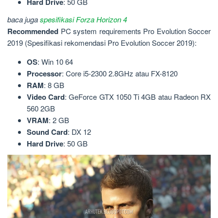
Hard
Drive
: 50 GB
baca juga
spesifikasi Forza Horizon 4
Recommended
PC system requirements Pro Evolution Soccer
2019 (Spesifikasi rekomendasi Pro Evolution Soccer 2019):
OS
: Win 10 64
Processor
: Core i5-2300 2.8GHz atau FX-8120
RAM
: 8 GB
Video
Card
: GeForce GTX 1050 Ti 4GB atau Radeon RX
560 2GB
VRAM
: 2 GB
Sound
Card
: DX 12
Hard
Drive
: 50 GB