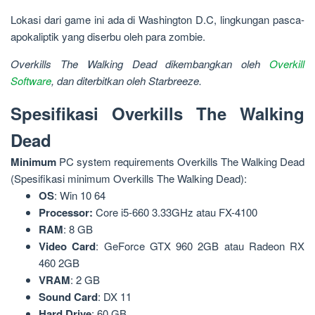
Lokasi dari game ini ada di Washington D.C, lingkungan pasca-
apokaliptik yang diserbu oleh para zombie.
Overkills The Walking Dead dikembangkan oleh
Overkill
Software
, dan diterbitkan oleh Starbreeze.
Spesifikasi Overkills The Walking
Dead
Minimum
PC system requirements Overkills The Walking Dead
(Spesifikasi minimum Overkills The Walking Dead):
OS
: Win 10 64
Processor:
Core i5-660 3.33GHz atau FX-4100
RAM
: 8 GB
Video
Card
: GeForce GTX 960 2GB atau Radeon RX
460 2GB
VRAM
: 2 GB
Sound
Card
: DX 11
Hard Drive
: 60 GB