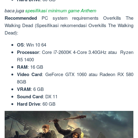
baca juga
spesifikasi minimum game Anthem
Recommended
PC system requirements Overkills The
Walking Dead (Spesifikasi rekomendasi Overkills The Walking
Dead):
OS
: Win 10 64
Processor
: Core i7-2600K 4-Core 3.40GHz atau Ryzen
R5 1400
RAM
: 16 GB
Video
Card
: GeForce GTX 1060 atau Radeon RX 580
8GB
VRAM
: 6 GB
Sound
Card
: DX 11
Hard Drive
: 60 GB