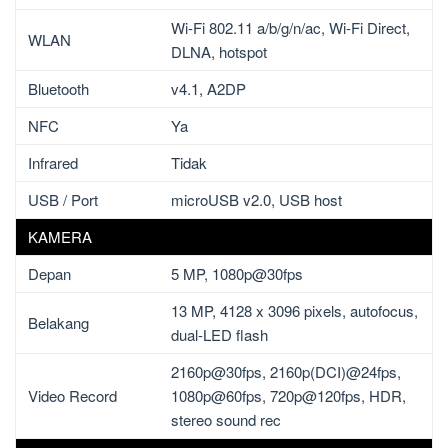
Wi-Fi 802.11 a/b/g/n/ac, Wi-Fi Direct,
WLAN
DLNA, hotspot
Bluetooth
v4.1, A2DP
NFC
Ya
Infrared
Tidak
USB / Port
microUSB v2.0, USB host
KAMERA
Depan
5 MP, 1080p@30fps
13 MP, 4128 x 3096 pixels, autofocus,
Belakang
dual-LED flash
2160p@30fps, 2160p(DCI)@24fps,
Video Record
1080p@60fps, 720p@120fps, HDR,
stereo sound rec