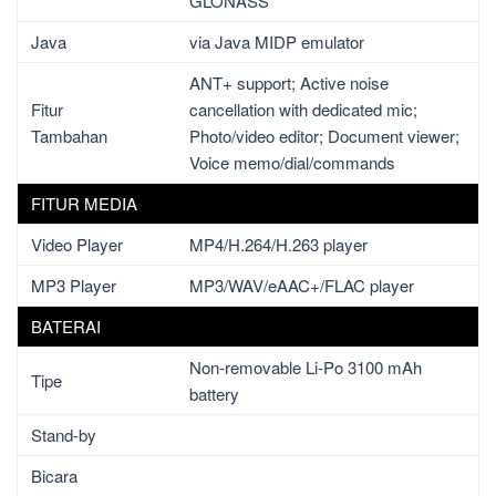
GLONASS
Java
via Java MIDP emulator
ANT+ support; Active noise
Fitur
cancellation with dedicated mic;
Tambahan
Photo/video editor; Document viewer;
Voice memo/dial/commands
FITUR MEDIA
Video Player
MP4/H.264/H.263 player
MP3 Player
MP3/WAV/eAAC+/FLAC player
BATERAI
Non-removable Li-Po 3100 mAh
Tipe
battery
Stand-by
Bicara