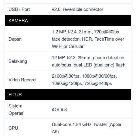
USB / Port
v2.0, reversible connector
KAMERA
1.2 MP, f/2.4, 31mm, 720p@30fps,
Depan
face detection, HDR, FaceTime over
Wi-Fi or Cellular
12 MP, f/2.2, 29mm, phase detection
Belakang
autofocus, dual-LED (dual tone) flash
2160p@30fps, 1080p@30/60fps,
Video Record
1080p@120fps, 720p@240fps
FITUR
Sistem
iOS 9.3
Operasi
Dual-core 1.84 GHz Twister (Apple
CPU
A9)