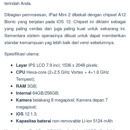
terindah Anda.
Dibagian pemrosesan, iPad Mini 2 dibekali dengan chipset A12
Bionic yang berjalan pada iOS 12. Chipset ini diklaim sebagai
yang paling cerdas dan juga paling kuat untuk sekarang ini.
Sementara sistem operasinya dibuat untuk dapat memberikan
standar kemampuan yag lebih baik dari versi sebelumnya.
Spesifikasi utama:
Layar
IPS LCD 7.9 inci; 1536 x 2048 pixels;
CPU
Hexa-core (2×2.5 GHz Vortex + 4×1.6 GHz
Tempest);
RAM
3GB;
Internal
64GB/256GB;
Kamera
belakang 8 megapixel; Kamera depan 7
megapixel;
iOS
12.1.3;
Kapasitas baterai
non-removable Li-ion 5124 mAh