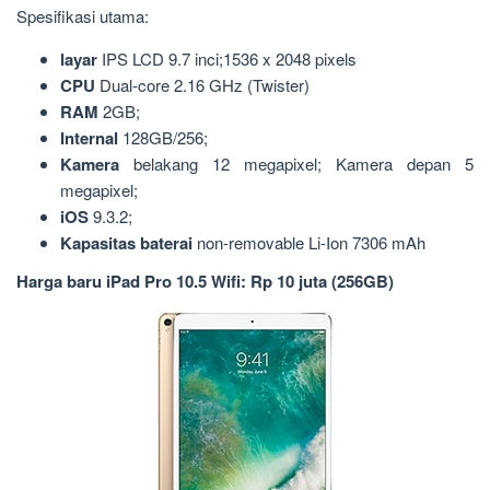
Spesifikasi utama:
layar
IPS LCD 9.7 inci;1536 x 2048 pixels
CPU
Dual-core 2.16 GHz (Twister)
RAM
2GB;
Internal
128GB/256;
Kamera
belakang 12 megapixel; Kamera depan 5
megapixel;
iOS
9.3.2;
Kapasitas baterai
non-removable Li-Ion 7306 mAh
Harga baru iPad Pro 10.5 Wifi: Rp 10 juta (256GB)