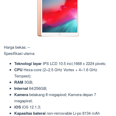
Harga bekas: –
Spesifikasi utama:
Teknologi layar
IPS LCD 10.5 inci;1668 x 2224 pixels;
CPU
Hexa-core (2×2.5 GHz Vortex + 4×1.6 GHz
Tempest);
RAM
3GB;
Internal
64/256GB;
Kamera
belakang 8 megapixel; Kamera depan 7
megapixel;
iOS
iOS 12.1.3;
Kapasitas baterai
non-removable Li-po 8134 mAh