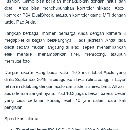
Fushion. Game bisa berjalan menakjubkan dengan halus dan
detail. Anda bisa menghubungkan kontroler nirkabel Xbox,
kontroler PS4 DualShock, ataupun kontroler game MFI dengan
tablet iPad Anda.
Tangkap berbagai momen berharga Anda dengan kamera 8
megapixel di bagian belakangnya. Hasil jepretan Anda bisa
diedit secara mudah langsung di iPad, seperti menambahkan
efek menarik, menambahkan filter, memotong, ataupun
memutar foto.
Dengan ukuran yang besar yakni 10,2 inci, tablet Apple yang
dirilis September 2019 ini disuguhkan layar retina canggih. Layar
retina ini didukung dengan audio dan sistem stereo baru. Alhasil,
audio terasa sangat nyata. iPad 10.2 juga dibekali baterai besar
yang bisa bertahan kurang lebih 10 jam dalam satu kali
pengisian.
Spesifikasi utama:
Teknologi layar
IPS LCD 10.2 inci;1620 x 2160 pixels