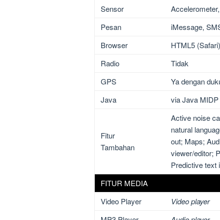
Sensor
Accelerometer,
Pesan
iMessage, SMS
Browser
HTML5 (Safari
Radio
Tidak
GPS
Ya dengan du
Java
via Java MIDP
Active noise can
natural langua
Fitur
out; Maps; Aud
Tambahan
viewer/editor;
Predictive text 
FITUR MEDIA
Video Player
Video player
MP3 Player
Audio player