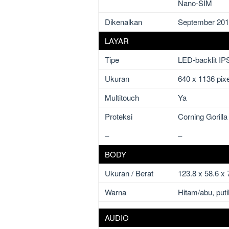
Nano-SIM
Dikenalkan
September 20
LAYAR
Tipe
LED-backlit IP
Ukuran
640 x 1136 pixe
Multitouch
Ya
Proteksi
Corning Gorilla
–
–
BODY
Ukuran / Berat
123.8 x 58.6 x
Warna
Hitam/abu, put
AUDIO