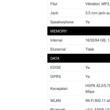
Fitur
Vibration; MP3
Jack
3.5 mm jack au
Speakerphone
Ya
MEMORY
Internal
16/32/64 GB,
Eksternal
Tidak
DATA
EDGE
Ya
GPRS
Ya
HSPA 42.2/5.7
Kecepatan
Mbps
WLAN
Wi-Fi 802.11 a/
Bluetooth
v4.0, A2DP, LE