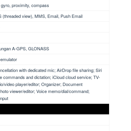
 gyro, proximity, compass
 (threaded view), MMS, Email, Push Email
)
kungan A-GPS, GLONASS
 emulator
cellation with dedicated mic; AirDrop file sharing; Siri
ge commands and dictation; iCloud cloud service; TV-
io/video player/editor; Organizer; Document
 Photo viewer/editor; Voice memo/dial/command;
input