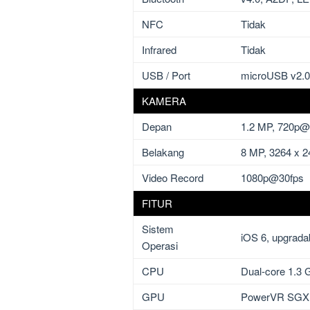
NFC
Tidak
Infrared
Tidak
USB / Port
microUSB v2.0,
KAMERA
Depan
1.2 MP, 720p@3
Belakang
8 MP, 3264 x 2
Video Record
1080p@30fps
FITUR
Sistem
iOS 6, upgradab
Operasi
CPU
Dual-core 1.3 
GPU
PowerVR SGX 5