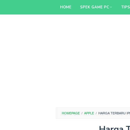
Skip
HOME
SPEK GAME PC
TIP
to
content
HOMEPAGE
/
APPLE
/
HARGA TERBARU IP
Harga T