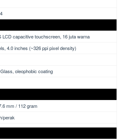
14
S LCD capacitive touchscreen, 16 juta warna
ls, 4.0 inches (~326 ppi pixel density)
 Glass, oleophobic coating
 7.6 mm / 112 gram
ih/perak