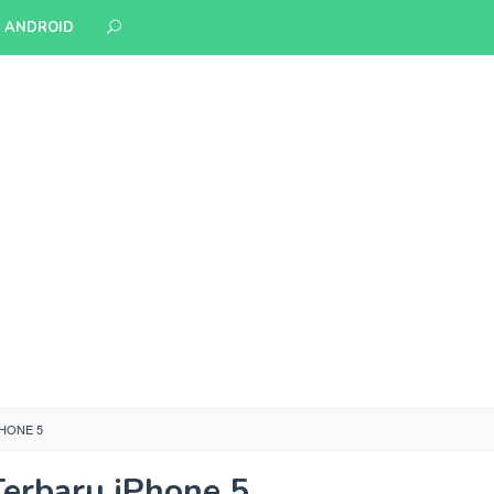
S ANDROID
HONE 5
erbaru iPhone 5