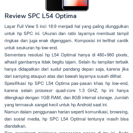
Review SPC L54 Optima
Layar Full View 5 inci 18:9 menjadi hal yang paling diunggulkan
untuk hp SPC ini. Ukuran dan ratio layarnya membuat tampil
ringkas dan juga enak digenggam. Komposisi ini terlihat cantik
untuk seukuran hp low-end.
Sementara resolusi hp L54 Optimal hanya di 480×960 pixels,
alhasil gambarnya tidak begitu tajam. Selain itu tampilan terbaik
hanya didapatkan dari sudut pandang depan saja, karena jika
dari samping ataupun atas dan bawah layarnya susah dilihat.
Spesifikasi hp SPC L54 Optima pas-pasan khas hp low-end,
karena selain prosesor quad-core 1.3 GHZ, hp ini hanya
dilengkapi dengan 1GB RAM, dan 8GB internal storage. Jumlah
yang termasuk sangat kecil untuk hp Android saat ini.
Namun dalam penggunaan harian seperti komunikasi, browsing,
dan sosial media, hp SPC L54 Optimal tentunya masih bisa
diandalkan.
Dan mengingat minimnya processing power di hp ini, Anda