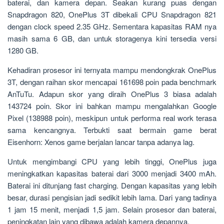
baterai, dan kamera depan. Seakan kurang puas dengan
Snapdragon 820, OnePlus 3T dibekali CPU Snapdragon 821
dengan clock speed 2.35 GHz. Sementara kapasitas RAM nya
masih sama 6 GB, dan untuk storagenya kini tersedia versi
1280 GB.
Kehadiran prosesor ini ternyata mampu mendongkrak OnePlus
3T, dengan raihan skor mencapai 161698 poin pada benchmark
AnTuTu. Adapun skor yang diraih OnePlus 3 biasa adalah
143724 poin. Skor ini bahkan mampu mengalahkan Google
Pixel (138988 poin), meskipun untuk performa real work terasa
sama kencangnya. Terbukti saat bermain game berat
Eisenhorn: Xenos game berjalan lancar tanpa adanya lag.
Untuk mengimbangi CPU yang lebih tinggi, OnePlus juga
meningkatkan kapasitas baterai dari 3000 menjadi 3400 mAh.
Baterai ini ditunjang fast charging. Dengan kapasitas yang lebih
besar, durasi pengisian jadi sedikit lebih lama. Dari yang tadinya
1 jam 15 menit, menjadi 1,5 jam. Selain prosesor dan baterai,
peningkatan lain yang dibawa adalah kamera depannya.