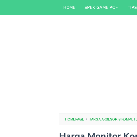
Skip
HOME
SPEK GAME PC
TIP
to
content
HOMEPAGE
/
HARGA AKSESORIS KOMPUT
Harga Monitor Ko