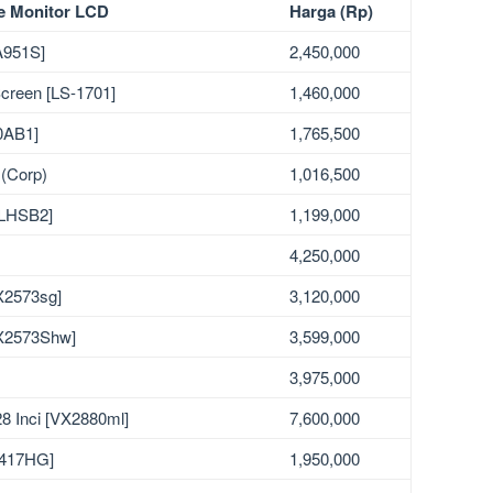
e Monitor LCD
Harga (Rp)
A951S]
2,450,000
creen [LS-1701]
1,460,000
0AB1]
1,765,500
(Corp)
1,016,500
5LHSB2]
1,199,000
4,250,000
X2573sg]
3,120,000
VX2573Shw]
3,599,000
3,975,000
 Inci [VX2880ml]
7,600,000
2417HG]
1,950,000