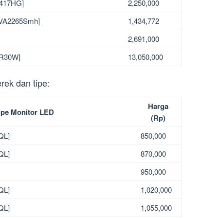
2417HG]
2,250,000
[VA2265Smh]
1,434,772
2,691,000
[ZR30W]
13,050,000
ek dan tipe:
Harga
ipe Monitor LED
(Rp)
QL]
850,000
QL]
870,000
950,000
QL]
1,020,000
QL]
1,055,000