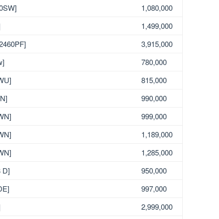
80SW]
1,080,000
]
1,499,000
G2460PF]
3,915,000
w]
780,000
SWU]
815,000
WN]
990,000
SWN]
999,000
SWN]
1,189,000
SWN]
1,285,000
 D]
950,000
DE]
997,000
]
2,999,000