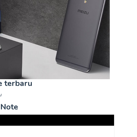
 terbaru
u
 Note