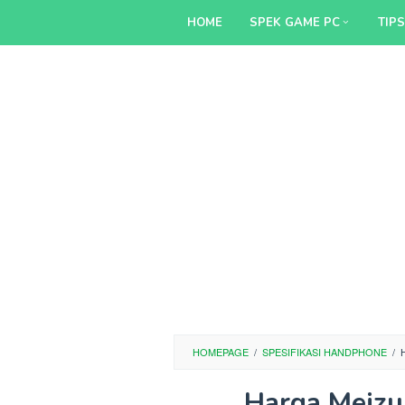
Skip
HOME
SPEK GAME PC
TIP
to
content
HOMEPAGE
/
SPESIFIKASI HANDPHONE
/
Harga Meizu