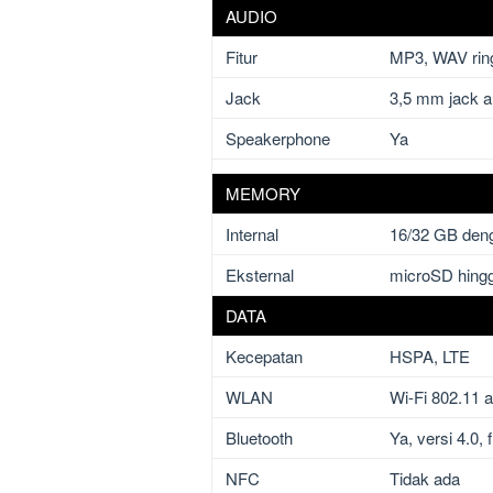
AUDIO
Fitur
MP3, WAV ring
Jack
3,5 mm jack a
Speakerphone
Ya
MEMORY
Internal
16/32 GB den
Eksternal
microSD hing
DATA
Kecepatan
HSPA, LTE
WLAN
Wi-Fi 802.11 a
Bluetooth
Ya, versi 4.0, 
NFC
Tidak ada