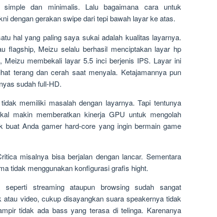
at simple dan minimalis. Lalu bagaimana cara untuk
i dengan gerakan swipe dari tepi bawah layar ke atas.
atu hal yang paling saya sukai adalah kualitas layarnya.
au flagship, Meizu selalu berhasil menciptakan layar hp
 Meizu membekali layar 5.5 inci berjenis IPS. Layar ini
erlihat terang dan cerah saat menyala. Ketajamannya pun
inyas sudah full-HD.
tidak memiliki masalah dengan layarnya. Tapi tentunya
 bakal makin memberatkan kinerja GPU untuk mengolah
cok buat Anda gamer hard-core yang ingin bermain game
itica misalnya bisa berjalan dengan lancar. Sementara
ama tidak menggunakan konfigurasi grafis hight.
, seperti streaming ataupun browsing sudah sangat
 atau video, cukup disayangkan suara speakernya tidak
mpir tidak ada bass yang terasa di telinga. Karenanya