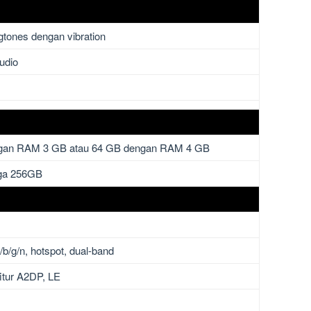
tones dengan vibration
udio
gan RAM 3 GB atau 64 GB dengan RAM 4 GB
ga 256GB
/b/g/n, hotspot, dual-band
fitur A2DP, LE