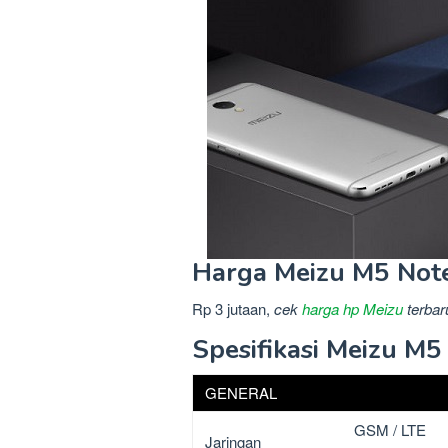
Harga Meizu M5 Note
Rp 3 jutaan,
cek
harga hp Meizu
terbar
Spesifikasi Meizu M5
GENERAL
GSM / LTE
Jaringan