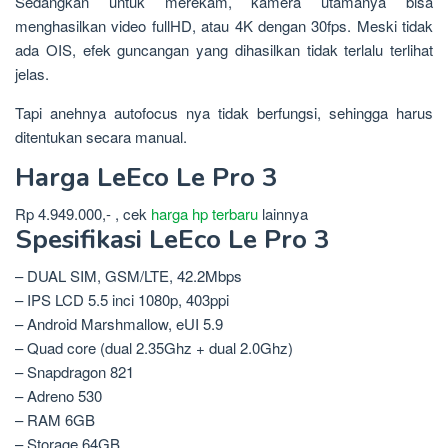
Sedangkan untuk merekam, kamera utamanya bisa
menghasilkan video fullHD, atau 4K dengan 30fps. Meski tidak
ada OIS, efek guncangan yang dihasilkan tidak terlalu terlihat
jelas.
Tapi anehnya autofocus nya tidak berfungsi, sehingga harus
ditentukan secara manual.
Harga LeEco Le Pro 3
Rp 4.949.000,- , cek
harga hp terbaru
lainnya
Spesifikasi LeEco Le Pro 3
– DUAL SIM, GSM/LTE, 42.2Mbps
– IPS LCD 5.5 inci 1080p, 403ppi
– Android Marshmallow, eUI 5.9
– Quad core (dual 2.35Ghz + dual 2.0Ghz)
– Snapdragon 821
– Adreno 530
– RAM 6GB
– Storage 64GB