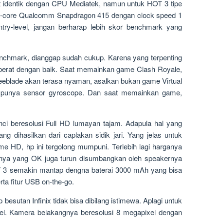
ngat identik dengan CPU Mediatek, namun untuk HOT 3 tipe
ta-core Qualcomm Snapdragon 415 dengan clock speed 1
ry-level, jangan berharap lebih skor benchmark yang
chmark, dianggap sudah cukup. Karena yang terpenting
berat dengan baik. Saat memainkan game Clash Royale,
eblade akan terasa nyaman, asalkan bukan game Virtual
k punya sensor gyroscope. Dan saat memainkan game,
i beresolusi Full HD lumayan tajam. Adapula hal yang
ang dihasilkan dari caplakan sidik jari. Yang jelas untuk
e HD, hp ini tergolong mumpuni. Terlebih lagi harganya
anya yang OK juga turun disumbangkan oleh speakernya
 3 semakin mantap dengna baterai 3000 mAh yang bisa
ta fitur USB on-the-go.
p besutan Infinix tidak bisa dibilang istimewa. Aplagi untuk
el. Kamera belakangnya beresolusi 8 megapixel dengan