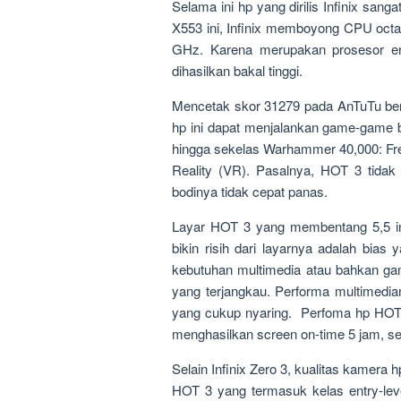
Selama ini hp yang dirilis Infinix sa
X553 ini, Infinix memboyong CPU oc
GHz. Karena merupakan prosesor ent
dihasilkan bakal tinggi.
Mencetak skor 31279 pada AnTuTu ben
hp ini dapat menjalankan game-game 
hingga sekelas Warhammer 40,000: Fre
Reality (VR). Pasalnya, HOT 3 tida
bodinya tidak cepat panas.
Layar HOT 3 yang membentang 5,5 inc
bikin risih dari layarnya adalah bias y
kebutuhan multimedia atau bahkan gam
yang terjangkau. Performa multimedi
yang cukup nyaring. Perfoma hp HOT
menghasilkan screen on-time 5 jam, ser
Selain Infinix Zero 3, kualitas kamera h
HOT 3 yang termasuk kelas entry-lev