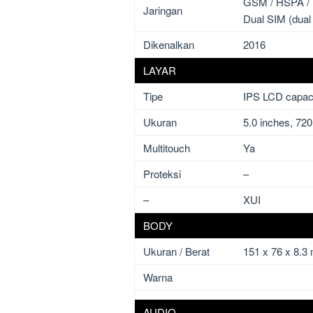
GSM / HSPA /
Jaringan
Dual SIM (dual
Dikenalkan
2016
LAYAR
Tipe
IPS LCD capaci
Ukuran
5.0 inches, 720
Multitouch
Ya
Proteksi
–
–
XUI
BODY
Ukuran / Berat
151 x 76 x 8.3
Warna
AUDIO