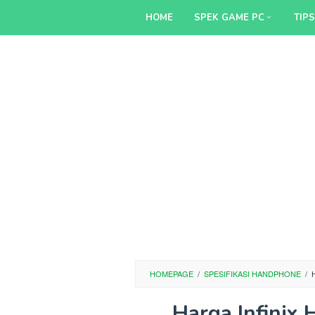
Skip
HOME
SPEK GAME PC
TIP
to
content
HOMEPAGE
/
SPESIFIKASI HANDPHONE
/
Harga Infinix