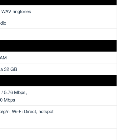
, WAV ringtones
dio
RAM
ga 32 GB
/ 5.76 Mbps,
50 Mbps
b/g/n, Wi-Fi Direct, hotspot