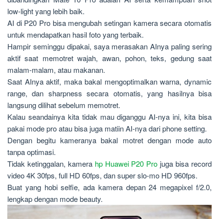
low-light yang lebih baik.
AI di P20 Pro bisa mengubah setingan kamera secara otomatis
untuk mendapatkan hasil foto yang terbaik.
Hampir seminggu dipakai, saya merasakan AInya paling sering
aktif saat memotret wajah, awan, pohon, teks, gedung saat
malam-malam, atau makanan.
Saat AInya aktif, maka bakal mengoptimalkan warna, dynamic
range, dan sharpness secara otomatis, yang hasilnya bisa
langsung dilihat sebelum memotret.
Kalau seandainya kita tidak mau diganggu AI-nya ini, kita bisa
pakai mode pro atau bisa juga matiin AI-nya dari phone setting.
Dengan begitu kameranya bakal motret dengan mode auto
tanpa optimasi.
Tidak ketinggalan, kamera
hp Huawei P20 Pro
juga bisa record
video 4K 30fps, full HD 60fps, dan super slo-mo HD 960fps.
Buat yang hobi selfie, ada kamera depan 24 megapixel f/2.0,
lengkap dengan mode beauty.