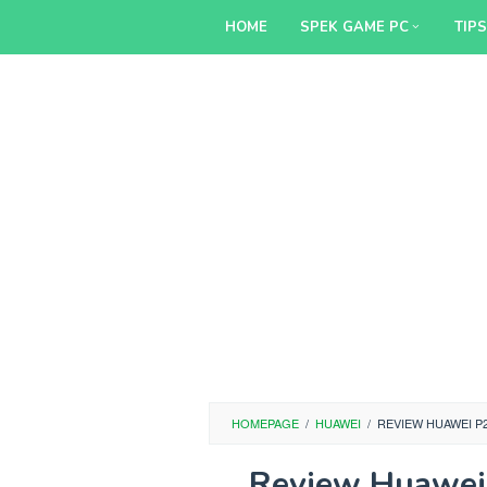
Skip
HOME
SPEK GAME PC
TIP
to
content
HOMEPAGE
/
HUAWEI
/
REVIEW HUAWEI P2
Review Huawei 