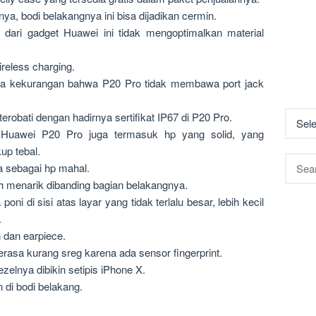
a, bodi belakangnya ini bisa dijadikan cermin.
dari gadget Huawei ini tidak mengoptimalkan material
reless charging.
ima kekurangan bahwa P20 Pro tidak membawa port jack
obati dengan hadirnya sertifikat IP67 di P20 Pro.
Huawei P20 Pro juga termasuk hp yang solid, yang
up tebal.
Searc
a sebagai hp mahal.
for:
h menarik dibanding bagian belakangnya.
oni di sisi atas layar yang tidak terlalu besar, lebih kecil
.
n dan earpiece.
asa kurang sreg karena ada sensor fingerprint.
zelnya dibikin setipis iPhone X.
 di bodi belakang.