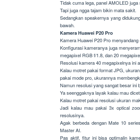
Tidak cuma lega, panel AMOLED juga su
Tapi juga ngga tajam bikin mata sakit.
Sedangkan speakernya yang didukung t
bawah.
Kamera Huawei P20 Pro
Kamera Huawei P20 Pro menyandang g
Konfigurasi kameranya juga menyeramka
megapixel RGB f/1.8, dan 20 megapixe
Resolusi kamera 40 megapixelnya ini as
Kalau motret pakai format JPG, ukura
pakai mode pro, ukurannya membengka
Namun resolusi yang sangat besar ini 
Ya seenggaknya layak kalau mau dicet
Kalau motret pakai resolusi ukuran mak
Jadi kalau mau pakai 3x optical zo
resolusinya.
Agak berbeda dengan Mate 10 series
Master AI.
Pas aktif, fitur ini bisa optimalin