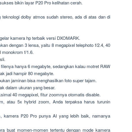
kses bikin layar P20 Pro kelihatan cerah.
eknologi dolby atmos sudah stereo, ada di atas dan di
elar kamera hp terbaik versi DXOMARK.
n dengan 3 lensa, yaitu 8 megapixel telephoto f/2.4, 40
l monokrom f/1.6.
li.
n filenya hanya 6 megabyte, sedangkan kalau motret RAW
k jadi hampir 80 megabyte.
bukan jaminan bisa menghasilkan foto super tajam.
ak dalam ukuran yang besar.
simal 40 megapixel, fitur zoomnya otomatis disable.
om, atau 5x hybrid zoom, Anda terpaksa harus turunin
, kamera P20 Pro punya AI yang lebih baik, namanya
 kamera buat momen-momen tertentu dengan mode kamera