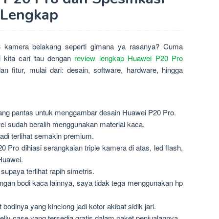
Lengkap
3 kamera belakang seperti gimana ya rasanya? Cuma
 kita cari tau dengan
review lengkap Huawei P20 Pro
an fitur, mulai dari: desain, software, hardware, hingga
ang pantas untuk menggambar desain Huawei P20 Pro.
wei sudah beralih menggunakan material kaca.
jadi terlihat semakin premium.
Pro dihiasi serangkaian triple kamera di atas, led flash,
Huawei.
supaya terlihat rapih simetris.
engan bodi kaca lainnya, saya tidak tega menggunakan hp
 bodinya yang kinclong jadi kotor akibat sidik jari.
lly case yang tersedia gratis dalam paket penjualannya.