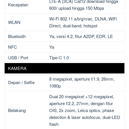
LTE-A (3CA) Cat12 download hingga
Kecepatan
600/ upload hingga 150 Mbps
Wi-Fi 802.11 a/b/g/n/ac, DLNA, WiFi
WLAN
Direct, dual-band, hotspot
Bluetooth
Ya, versi 4.2, fitur A2DP, EDR, LE
NFC
Ya
USB / Port
Tipe-C 1.0
KAMERA
8 megapixel, aperture f/1.9, 26mm,
Depan / Selfie
1080p
Dual 20 megapixel +12 megapixel,
aperture f/2.2, 27mm, dengan fitur
Belakang
OIS, 2x zoom, Leica optics, phase
detection & laser autofocus, dual-LED
flash