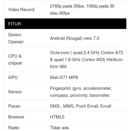
2160p pada 30fps, 1080p pada 30
Video Record
atau 60fps
FITUR
Sistem
Android (Nougat) vers 7.0
Operasi
Octa-core ( quad 2.4 GHz Cortex-A73
CPU &
& quad 1.8 GHz Cortex-A53) Hisilicon
chipset
Kirin 960
GPU
Mali-G71 MP8
Fingerprint, gyro, accelerometer,
Sensor
compass, proximity, barometer,
Pesan
SMS , MMS, Push Email, Email
Browser
HTML5
Radio
Tidak ada