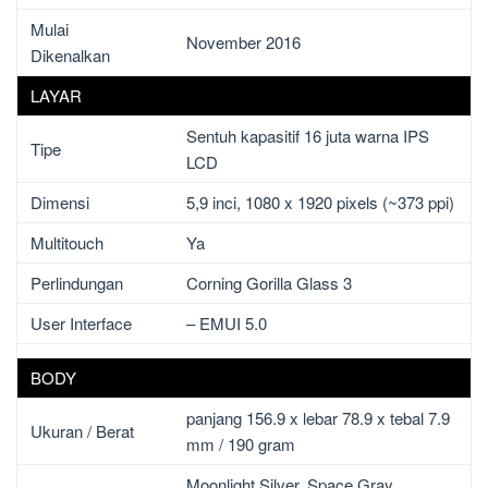
Mulai
November 2016
Dikenalkan
LAYAR
Sentuh kapasitif 16 juta warna IPS
Tipe
LCD
Dimensi
5,9 inci, 1080 x 1920 pixels (~373 ppi)
Multitouch
Ya
Perlindungan
Corning Gorilla Glass 3
User Interface
– EMUI 5.0
BODY
panjang 156.9 x lebar 78.9 x tebal 7.9
Ukuran / Berat
mm / 190 gram
Moonlight Silver, Space Gray,