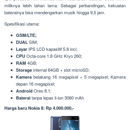
miliknya lebih tahan lama. Sebagai perbandingan, kekuatan
baterainya bisa mendengarkan musik hingga 9,5 jam.
Spesifikasi utama:
GSM/LTE;
DUAL
SIM;
Layar
IPS LCD kapasitif 5.8 inci;
CPU
Octa-core 1.8 GHz Kryo 260;
RAM
4GB;
Storage
internal 64GB + slot microSD;
Kamera
belakang 16 megapixel + 5 megapixel; Kamera
depan 16 megapixel;
Android
Oreo 8.1;
Baterai
tanpa lepas li-ion 3060 mAh
Harga baru Nokia 8: Rp 4.000.000,-