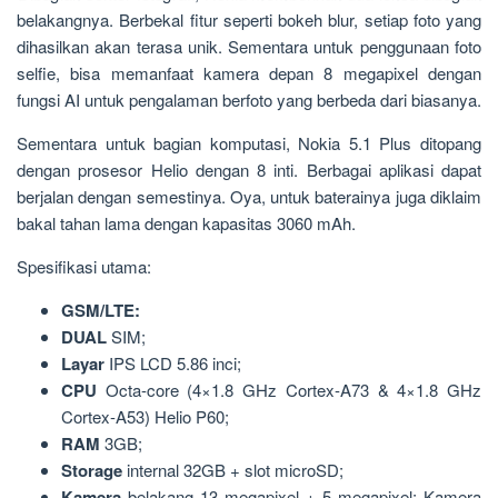
belakangnya. Berbekal fitur seperti bokeh blur, setiap foto yang
dihasilkan akan terasa unik. Sementara untuk penggunaan foto
selfie, bisa memanfaat kamera depan 8 megapixel dengan
fungsi AI untuk pengalaman berfoto yang berbeda dari biasanya.
Sementara untuk bagian komputasi, Nokia 5.1 Plus ditopang
dengan prosesor Helio dengan 8 inti. Berbagai aplikasi dapat
berjalan dengan semestinya. Oya, untuk baterainya juga diklaim
bakal tahan lama dengan kapasitas 3060 mAh.
Spesifikasi utama:
GSM/LTE:
DUAL
SIM;
Layar
IPS LCD 5.86 inci;
CPU
Octa-core (4×1.8 GHz Cortex-A73 & 4×1.8 GHz
Cortex-A53) Helio P60;
RAM
3GB;
Storage
internal 32GB + slot microSD;
Kamera
belakang 13 megapixel + 5 megapixel; Kamera