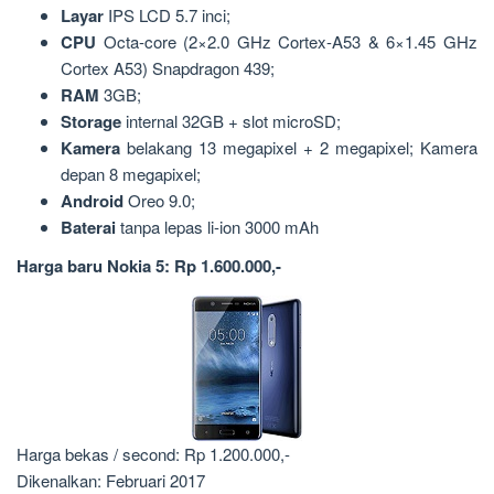
Layar
IPS LCD 5.7 inci;
CPU
Octa-core (2×2.0 GHz Cortex-A53 & 6×1.45 GHz
Cortex A53) Snapdragon 439;
RAM
3GB;
Storage
internal 32GB + slot microSD;
Kamera
belakang 13 megapixel + 2 megapixel; Kamera
depan 8 megapixel;
Android
Oreo 9.0;
Baterai
tanpa lepas li-ion 3000 mAh
Harga baru Nokia 5: Rp 1.600.000,-
Harga bekas / second: Rp 1.200.000,-
Dikenalkan: Februari 2017