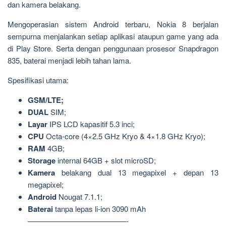
dan kamera belakang.
Mengoperasian sistem Android terbaru, Nokia 8 berjalan
sempurna menjalankan setiap aplikasi ataupun game yang ada
di Play Store. Serta dengan penggunaan prosesor Snapdragon
835, baterai menjadi lebih tahan lama.
Spesifikasi utama:
GSM/LTE;
DUAL
SIM;
Layar
IPS LCD kapasitif 5.3 inci;
CPU
Octa-core (4×2.5 GHz Kryo & 4×1.8 GHz Kryo);
RAM
4GB;
Storage
internal 64GB + slot microSD;
Kamera
belakang dual 13 megapixel + depan 13
megapixel;
Android
Nougat 7.1.1;
Baterai
tanpa lepas li-ion 3090 mAh
—————————————-