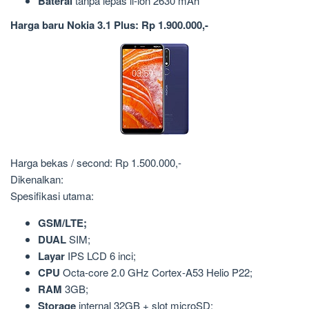
Baterai
tanpa lepas li-ion 2630 mAh
Harga baru Nokia 3.1 Plus: Rp 1.900.000,-
Harga bekas / second: Rp 1.500.000,-
Dikenalkan:
Spesifikasi utama:
GSM/LTE;
DUAL
SIM;
Layar
IPS LCD 6 inci;
CPU
Octa-core 2.0 GHz Cortex-A53 Helio P22;
RAM
3GB;
Storage
internal 32GB + slot microSD;