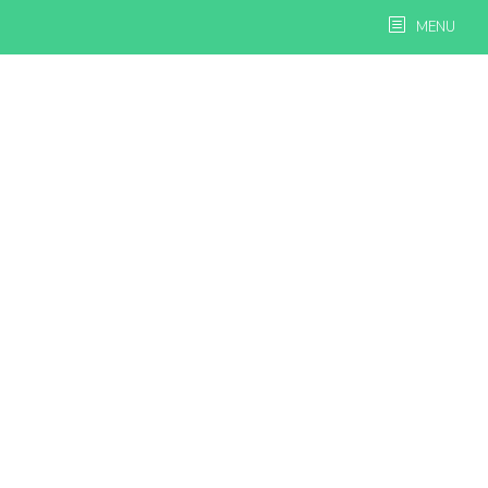
Skip
MENU
to
content