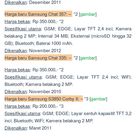
Dikenalkan
: Desember 2011
Harga baru Samsung Chat 357: –
*2 [
gambar
]
Harga bekas
: Rp 350.000,- *2
Spesifikasi utama
: GSM; EDGE; Layar TFT 2,4 inci; Kamera
belakang 2 MP; Internal 34 MB; Eksternal (microSD hingga 32
GB); Bluetooth; Baterai 1000 mAh.
Dikenalkan
: November 2012
Harga baru Samsung Chat 335: –
*2 [
gambar
]
Harga bekas
: Rp 350.000,- *2
Spesifikasi utama
: GSM; EDGE; Layar TFT 2,4 inci; WiFi;
Bluetooth; Kamera belakang 2 MP.
Dikenalkan
: November 2010
Harga baru Samsung S3850 Corby II: –
*3 [
gambar
]
Harga bekas
: Rp 200.000,- *3
Spesifikasi utama
: GSM; EDGE; Layar sentuh kapasitif TFT 3,2
inci; Bluetooth; WiFi; Kamera belakang 2 MP.
Dikenalkan
: Maret 2011