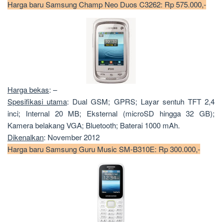
Harga baru Samsung Champ Neo Duos C3262: Rp 575.000,-
Harga bekas
: –
Spesifikasi utama
: Dual GSM; GPRS; Layar sentuh TFT 2,4
inci; Internal 20 MB; Eksternal (microSD hingga 32 GB);
Kamera belakang VGA; Bluetooth; Baterai 1000 mAh.
Dikenalkan
: November 2012
Harga baru Samsung Guru Music SM-B310E: Rp 300.000,-