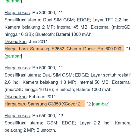
[
gambar
]
Harga bekas
: Rp 300.000,- *1
Spesifikasi utama
: Dual-SIM GSM; EDGE; Layar TFT 2,2 inci;
Kamera belakang 2 MP; Internal 45 MB; Eksternal (microSD
hingga 16 GB); Bluetooth; Baterai 1000 mAh.
Dikenalkan
: Juni 2011
Harga baru Samsung E2652 Champ Duos: Rp 600.000,-
*1
[
gambar
]
Harga bekas
: Rp 500.000,- *1
Spesifikasi utama
: Dual SIM GSM; EDGE; Layar sentuh resistif
2,6 inci; Kamera belakang 1,3 MP; Internal 50 MB; Eksternal
(microSD hingga 16 GB); Bluetooth; Baterai 1000 mAh.
Dikenalkan
: Februari 2011
Harga baru Samsung C3350 XCover 2: –
*2 [
gambar
]
Harga bekas
: Rp 550.000,- *2
Spesifikasi utama
: GSM; EDGE; Layar 2,2 inci; Kamera
belakang 2 MP; Bluetooth.