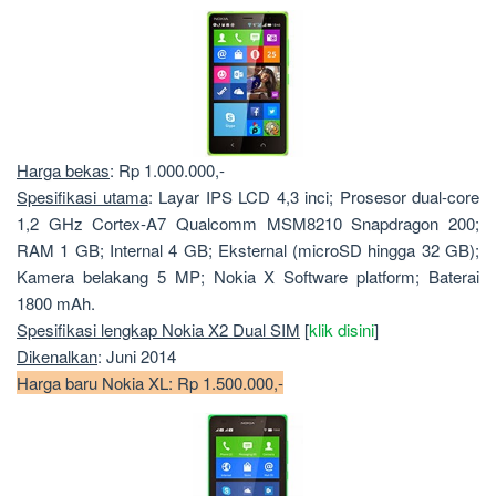
Harga bekas
: Rp 1.000.000,-
Spesifikasi utama
: Layar IPS LCD 4,3 inci; Prosesor dual-core
1,2 GHz Cortex-A7 Qualcomm MSM8210 Snapdragon 200;
RAM 1 GB; Internal 4 GB; Eksternal (microSD hingga 32 GB);
Kamera belakang 5 MP; Nokia X Software platform; Baterai
1800 mAh.
Spesifikasi lengkap Nokia X2 Dual SIM
[
klik disini
]
Dikenalkan
: Juni 2014
Harga baru Nokia XL: Rp 1.500.000,-