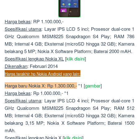
Harga bekas
: RP 1.100.000,-
Spesifikasi utama
: Layar IPS LCD 5 inci; Prosesor dual-core 1
GHz Qualcomm MSM8225 Snapdragon S4 Play; RAM 786
MB; Internal 4 GB; Eksternal (microSD hingga 32 GB); Kamera
belakang 5 MP; Nokia X Software Platform; Baterai 2000 mAH.
Spesifikasi lengkap Nokia XL
[
klik disini
]
Dikenalkan
: Februari 2014
Harga terakhir hp Nokia Android yang lain:
Harga baru Nokia X: Rp 1.300.000,-
*1 [
gambar
]
Harga bekas
: Rp 1.000.000,- *1
Spesifikasi utama
: Layar IPS LCD 4 inci; Prosesor dual-core 1
GHz Qualcomm MSM8225 Snapdragon S4 Play; RAM 512
MB; Internal 4 GB; Eksternal (microSD hingga 32 GB); Kamera
belakang 3,15 MP; Nokia X Software Platform; Baterai 1500
mAh.
Spesifikasi lengkap Nokia X
[
klik disini
]