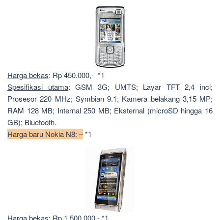
Harga bekas
: Rp 450.000,- *1
Spesifikasi utama
: GSM 3G; UMTS; Layar TFT 2,4 inci;
Prosesor 220 MHz; Symbian 9.1; Kamera belakang 3,15 MP;
RAM 128 MB; Internal 250 MB; Eksternal (microSD hingga 16
GB); Bluetooth.
Harga baru Nokia N8: –
*1
Harga bekas
: Rp 1.500.000,- *1