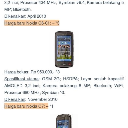
3,2 inci; Prosesor 434 MHz; Symbian v9.4; Kamera belakang 5
MP; Bluetooth.
Dikenalkan
: April 2010
Harga baru Nokia C6-01: – *3
Harga bekas
: Rp 950.000,- *3
Spesifikasi utama
: GSM 3G; HSDPA; Layar sentuh kapasitif
AMOLED 3,2 inci; Kamera belakang 8 MP; Bluetooth; WiFi;
Prosesor 680 MHz; Symbian ^3.
Dikenalkan
: November 2010
Harga baru Nokia C7: –
*1