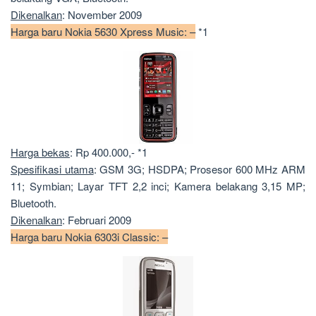
Dikenalkan
: November 2009
Harga baru Nokia 5630 Xpress Music: –
*1
Harga bekas
: Rp 400.000,- *1
Spesifikasi utama
: GSM 3G; HSDPA; Prosesor 600 MHz ARM
11; Symbian; Layar TFT 2,2 inci; Kamera belakang 3,15 MP;
Bluetooth.
Dikenalkan
: Februari 2009
Harga baru Nokia 6303i Classic: –