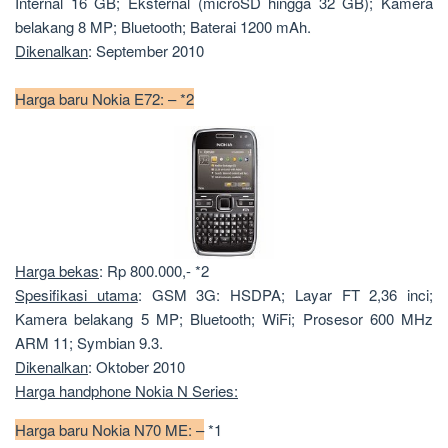
Internal 16 GB; Eksternal (microSD hingga 32 GB); Kamera
belakang 8 MP; Bluetooth; Baterai 1200 mAh.
Dikenalkan
: September 2010
Harga baru Nokia E72: – *2
Harga bekas
: Rp 800.000,- *2
Spesifikasi utama
: GSM 3G: HSDPA; Layar FT 2,36 inci;
Kamera belakang 5 MP; Bluetooth; WiFi; Prosesor 600 MHz
ARM 11; Symbian 9.3.
Dikenalkan
: Oktober 2010
Harga handphone Nokia N Series:
Harga baru Nokia N70 ME: –
*1