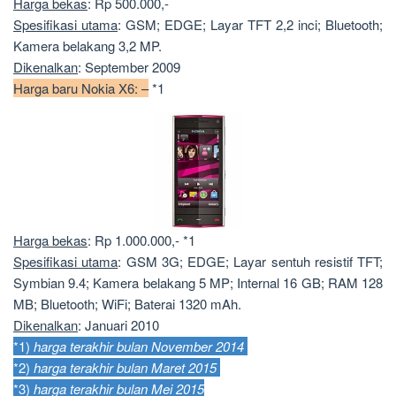
Harga bekas
: Rp 500.000,-
Spesifikasi utama
: GSM; EDGE; Layar TFT 2,2 inci; Bluetooth;
Kamera belakang 3,2 MP.
Dikenalkan
: September 2009
Harga baru Nokia X6: –
*1
Harga bekas
: Rp 1.000.000,- *1
Spesifikasi utama
: GSM 3G; EDGE; Layar sentuh resistif TFT;
Symbian 9.4; Kamera belakang 5 MP; Internal 16 GB; RAM 128
MB; Bluetooth; WiFi; Baterai 1320 mAh.
Dikenalkan
: Januari 2010
*1)
harga terakhir bulan November 2014
*2)
harga terakhir bulan Maret 2015
*3)
harga terakhir bulan Mei 2015