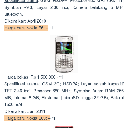
Spesifikasi utama
: GSM; HSDPA; Prosesor 600 MHz ARM 11;
Symbian v9.3; Layar 2,36 inci; Kamera belakang 5 MP;
Bluetooth.
Dikenalkan
: April 2010
Harga baru Nokia E6: –
*1
Harga bekas
: Rp 1.500.000,- *1
Spesifikasi utama
: GSM 3G; HSDPA; Layar sentuh kapasitif
TFT 2,46 inci; Prosesor 680 MHz; Symbian Anna; RAM 256
MB; Internal 8 GB; Eksternal (microSD hingga 32 GB); Baterai
1500 mAh.
Dikenalkan
: Juni 2011
Harga baru Nokia E63: –
*1