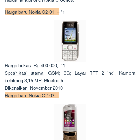
Harga baru Nokia C2-01: –
*1
Harga bekas
: Rp 400.000,- *1
Spesifikasi utama
: GSM; 3G; Layar TFT 2 inci; Kamera
belakang 3,15 MP; Bluetooth.
Dikenalkan
: November 2010
Harga baru Nokia C2-03: –