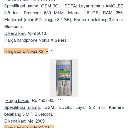
Spesifikasi utama
: GSM 3G; HSDPA; Layar sentuh AMOLED
3,5 inci; Prosesor 680 MHz; Internal 16 GB; RAM 256;
Eksternal (microSD hingga 32 GB); Kamera belakang 3,5 inci;
Bluetooth.
Dikenalkan
: April 2010.
Harga handphone Nokia X Series:
Harga baru Nokia X2: –
*1
Harga bekas
: Rp 450.000,- *1
Spesifikasi utama
: GSM; EDGE; Layar 2,2 inci; Kamera
belakang 5 MP; Bluetooth.
Dikenalkan
: Mei 2009
Harga baru Nokia X2-01: –