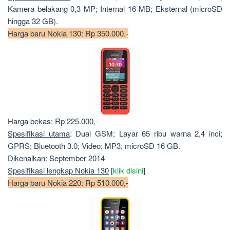
Kamera belakang 0,3 MP; Internal 16 MB; Eksternal (microSD
hingga 32 GB).
Harga baru Nokia 130: Rp 350.000.-
Harga bekas
: Rp 225.000,-
Spesifikasi utama
: Dual GSM; Layar 65 ribu warna 2,4 inci;
GPRS; Bluetooth 3.0; Video; MP3; microSD 16 GB.
Dikenalkan
: September 2014
Spesifikasi lengkap Nokia 130
[
klik disini
]
Harga baru Nokia 220: Rp 510.000,-