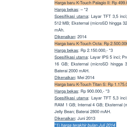
Harga baru K-Touch Palagio II: Rp 499.
Harga bekas
: – *2
Spesifikasi utama
: Layar TFT 3,5 inc
512 MB; Eksternal (microSD hingga 32
mAh.
Dikenalkan
: 2014
Harga baru K-Touch Octa: Rp 2.500.00
Harga bekas
: Rp 2.150.000,- *3
Spesifikasi utama
: Layar IPS 5 inci; 
16 GB; Eksternal (microSD hingga 
Baterai 2000 mAH.
Dikenalkan
: Mei 2014
Harga baru K-Touch Titan S: Rp 1.175.0
Harga bekas
: Rp 900.000,- *3
Spesifikasi utama
: Layar TFT 5,3 i
RAM 1 GB; Internal 4 GB; Eksternal 
Jelly Bean; Baterai 2800 mAH.
Dikenalkan
: Juni 2013
*1)
harga terakhir bulan Juli 2014