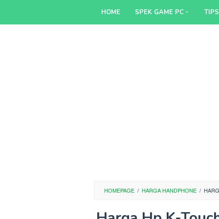
Skip
HOME
SPEK GAME PC
TIP
to
content
HOMEPAGE
/
HARGA HANDPHONE
/
HARG
Harga Hp K-Touch