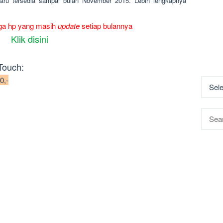
baru tersedia sampai bulan November 2015. Lebih lengkapnya
rga hp yang masih
update
setiap bulannya
Klik disini
Touch:
0,-
Searc
for: