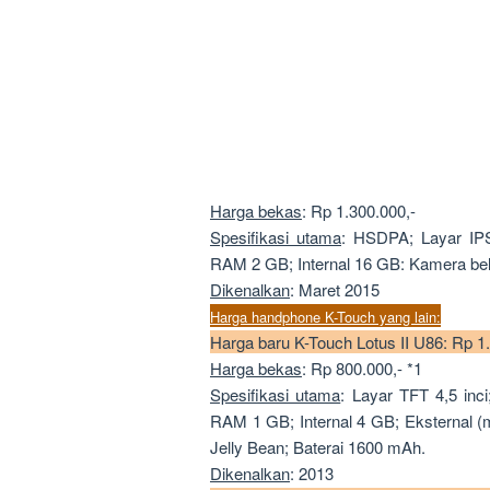
Harga bekas
: Rp 1.300.000,-
Spesifikasi utama
: HSDPA; Layar IPS
RAM 2 GB; Internal 16 GB: Kamera bela
Dikenalkan
: Maret 2015
Harga handphone K-Touch yang lain:
Harga baru K-Touch Lotus II U86: Rp 1
Harga bekas
: Rp 800.000,- *1
Spesifikasi utama
: Layar TFT 4,5 i
RAM 1 GB; Internal 4 GB; Eksternal 
Jelly Bean; Baterai 1600 mAh.
Dikenalkan
: 2013