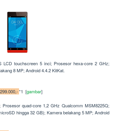
 LCD touchscreen 5 inci; Prosesor hexa-core 2 GHz;
kang 8 MP; Android 4.4.2 KitKat.
.299.000,-
*1 [
gambar
]
nci; Prosesor quad-core 1,2 GHz Qualcomm MSM8225Q;
(microSD hingga 32 GB); Kamera belakang 5 MP; Android