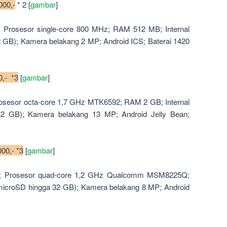
000,-
* 2 [
gambar
]
i; Prosesor single-core 800 MHz; RAM 512 MB; Internal
 GB); Kamera belakang 2 MP; Android ICS; Baterai 1420
0,- *3
[
gambar
]
Prosesor octa-core 1,7 GHz MTK6592; RAM 2 GB; Internal
32 GB); Kamera belakang 13 MP; Android Jelly Bean;
00,- *3
[
gambar
]
nci; Prosesor quad-core 1,2 GHz Qualcomm MSM8225Q;
(microSD hingga 32 GB); Kamera belakang 8 MP; Android