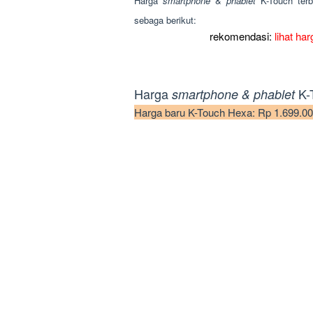
Harga
smartphone
&
phablet
K-Touch ter
sebaga berikut:
rekomendasi:
lihat ha
Harga
K-
smartphone & phablet
Harga baru K-Touch Hexa: Rp 1.699.00