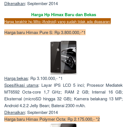
Dikenalkan
: September 2014
Harga Hp Himax Baru dan Bekas
Harga terakhir hp Mito (Android) yang sudah tidak ada dipasaran:
Harga baru Himax Pure S: Rp 3.800.000,-*1
Harga bekas
: Rp 3.100.000,- *1
Spesifikasi utama
: Layar IPS LCD 5 inci; Prosesor Mediatek
MT6592 Octa-core 1,7 GHz; RAM 2 GB; Internal 16 GB;
Eksternal (microSD hingga 32 GB); Kamera belakang 13 MP;
Android 4.2.2 Jelly Bean; Baterai 2300 mAh.
Dikenalkan
: September 2014
Harga baru Himax Polymer Octa: Rp 2.175.000,- *2