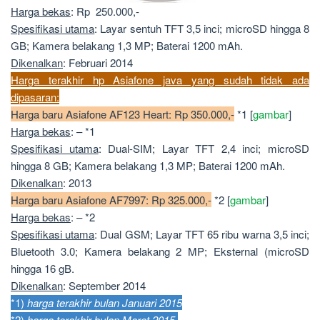
Harga bekas
: Rp 250.000,-
Spesifikasi utama
: Layar sentuh TFT 3,5 inci; microSD hingga 8
GB; Kamera belakang 1,3 MP; Baterai 1200 mAh.
Dikenalkan
: Februari 2014
Harga terakhir hp Asiafone java yang sudah tidak ada
dipasaran:
Harga baru Asiafone AF123 Heart: Rp 350.000,-
*1 [
gambar
]
Harga bekas
: – *1
Spesifikasi utama
: Dual-SIM; Layar TFT 2,4 inci; microSD
hingga 8 GB; Kamera belakang 1,3 MP; Baterai 1200 mAh.
Dikenalkan
: 2013
Harga baru Asiafone AF7997: Rp 325.000,-
*2 [
gambar
]
Harga bekas
: – *2
Spesifikasi utama
: Dual GSM; Layar TFT 65 ribu warna 3,5 inci;
Bluetooth 3.0; Kamera belakang 2 MP; Eksternal (microSD
hingga 16 gB.
Dikenalkan
: September 2014
*1)
harga terakhir bulan Januari 2015
*2)
harga terakhir bulan Maret 2015