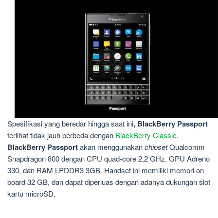
Spesifikasi yang beredar hingga saat ini
, BlackBerry Passport
terlihat
tidak jauh berbeda dengan
BlackBerry Classic
.
BlackBerry Passport
akan menggunakan
chipset
Qualcomm
Snapdragon 800 dengan CPU quad-core 2,2 GHz, GPU Adreno
330, dan RAM LPDDR3 3GB. Handset ini memiliki memori on
board 32 GB, dan dapat diperluas dengan adanya dukungan slot
kartu microSD.