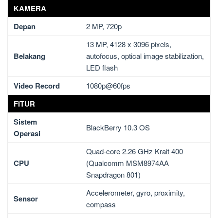
KAMERA
Depan
2 MP, 720p
13 MP, 4128 x 3096 pixels,
Belakang
autofocus, optical image stabilization,
LED flash
Video Record
1080p@60fps
FITUR
Sistem
BlackBerry 10.3 OS
Operasi
Quad-core 2.26 GHz Krait 400
CPU
(Qualcomm MSM8974AA
Snapdragon 801)
Accelerometer, gyro, proximity,
Sensor
compass