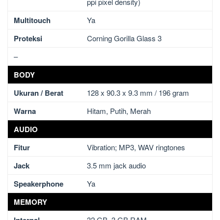
ppi pixel density)
Multitouch
Ya
Proteksi
Corning Gorilla Glass 3
–
BODY
Ukuran / Berat
128 x 90.3 x 9.3 mm / 196 gram
Warna
Hitam, Putih, Merah
AUDIO
Fitur
Vibration; MP3, WAV ringtones
Jack
3.5 mm jack audio
Speakerphone
Ya
MEMORY
32 GB, 3 GB RAM