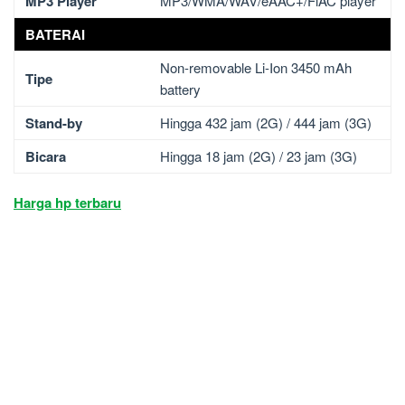
MP3 Player
MP3/WMA/WAV/eAAC+/FlAC player
BATERAI
Non-removable Li-Ion 3450 mAh
Tipe
battery
Stand-by
Hingga 432 jam (2G) / 444 jam (3G)
Bicara
Hingga 18 jam (2G) / 23 jam (3G)
Harga hp terbaru