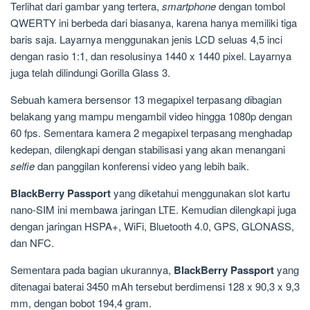
Terlihat dari gambar yang tertera,
smartphone
dengan tombol
QWERTY ini berbeda dari biasanya, karena hanya memiliki tiga
baris saja. Layarnya menggunakan jenis LCD seluas 4,5 inci
dengan rasio 1:1, dan resolusinya 1440 x 1440 pixel. Layarnya
juga telah dilindungi Gorilla Glass 3.
Sebuah kamera bersensor 13 megapixel terpasang dibagian
belakang yang mampu mengambil video hingga 1080p dengan
60 fps. Sementara kamera 2 megapixel terpasang menghadap
kedepan, dilengkapi dengan stabilisasi yang akan menangani
selfie
dan panggilan konferensi video yang lebih baik.
BlackBerry Passport
yang diketahui menggunakan slot kartu
nano-SIM ini membawa jaringan LTE. Kemudian dilengkapi juga
dengan jaringan HSPA+, WiFi, Bluetooth 4.0, GPS, GLONASS,
dan NFC.
Sementara pada bagian ukurannya,
BlackBerry Passport
yang
ditenagai baterai 3450 mAh tersebut berdimensi 128 x 90,3 x 9,3
mm, dengan bobot 194,4 gram.