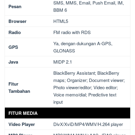
SMS, MMS, Email, Push Email, IM,
Pesan
BBM 6
Browser
HTML5
Radio
FM radio with RDS
Ya, dengan dukungan A-GPS,
GPS
GLONASS
Java
MIDP 2.1
BlackBerry Assistant; BlackBerry
maps; Organizer; Document viewer;
Fitur
Photo viewer/editor; Video editor;
Tambahan
Voice memo/dial; Predictive text
input
FITUR MEDIA
Video Player
DivX/XviD/MP4/WMV/H.264 player