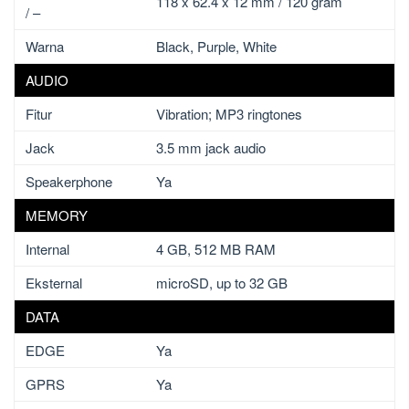
118 x 62.4 x 12 mm / 120 gram
/ –
Warna
Black, Purple, White
AUDIO
Fitur
Vibration; MP3 ringtones
Jack
3.5 mm jack audio
Speakerphone
Ya
MEMORY
Internal
4 GB, 512 MB RAM
Eksternal
microSD, up to 32 GB
DATA
EDGE
Ya
GPRS
Ya