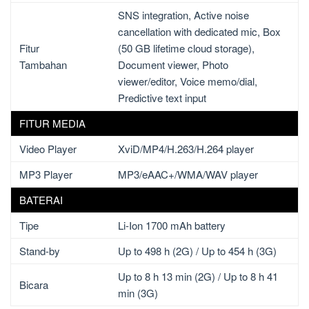
SNS integration, Active noise
cancellation with dedicated mic, Box
Fitur
(50 GB lifetime cloud storage),
Tambahan
Document viewer, Photo
viewer/editor, Voice memo/dial,
Predictive text input
FITUR MEDIA
Video Player
XviD/MP4/H.263/H.264 player
MP3 Player
MP3/eAAC+/WMA/WAV player
BATERAI
Tipe
Li-Ion 1700 mAh battery
Stand-by
Up to 498 h (2G) / Up to 454 h (3G)
Up to 8 h 13 min (2G) / Up to 8 h 41
Bicara
min (3G)