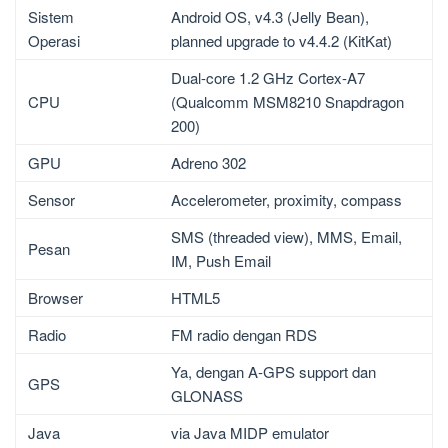
Sistem
Android OS, v4.3 (Jelly Bean),
Operasi
planned upgrade to v4.4.2 (KitKat)
Dual-core 1.2 GHz Cortex-A7
CPU
(Qualcomm MSM8210 Snapdragon
200)
GPU
Adreno 302
Sensor
Accelerometer, proximity, compass
SMS (threaded view), MMS, Email,
Pesan
IM, Push Email
Browser
HTML5
Radio
FM radio dengan RDS
Ya, dengan A-GPS support dan
GPS
GLONASS
Java
via Java MIDP emulator