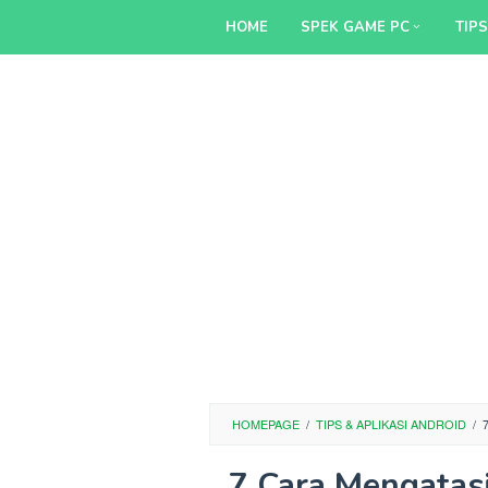
Skip
HOME
SPEK GAME PC
TIP
to
content
HOMEPAGE
/
TIPS & APLIKASI ANDROID
/
7 Cara Mengatasi