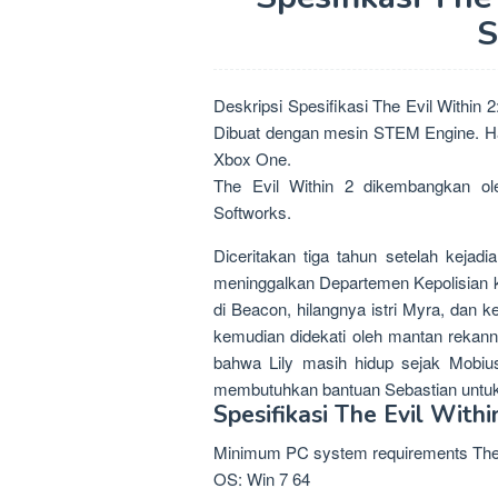
S
Deskripsi Spesifikasi The Evil Within 
Dibuat dengan mesin STEM Engine. Had
Xbox One.
The Evil Within 2 dikembangkan ol
Softworks.
Diceritakan tiga tahun setelah kejad
meninggalkan Departemen Kepolisian k
di Beacon, hilangnya istri Myra, dan 
kemudian didekati oleh mantan reka
bahwa Lily masih hidup sejak Mobi
membutuhkan bantuan Sebastian untu
Spesifikasi The Evil Withi
Minimum PC system requirements The Ev
OS: Win 7 64