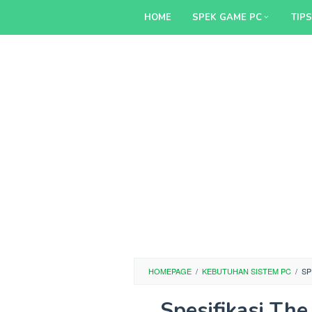
Skip
HOME
SPEK GAME PC
TIP
to
content
HOMEPAGE
/
KEBUTUHAN SISTEM PC
/
SP
Spesifikasi The