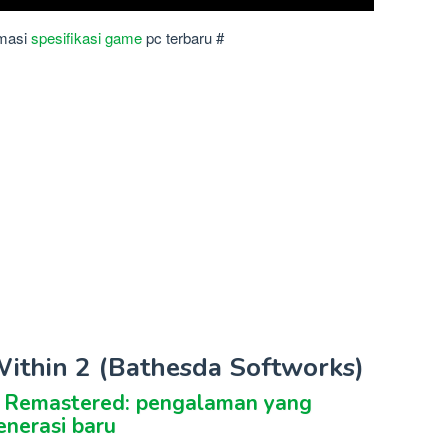
rmasi
spesifikasi game
pc terbaru #
 Within 2 (Bathesda Softworks)
n Remastered: pengalaman yang
enerasi baru