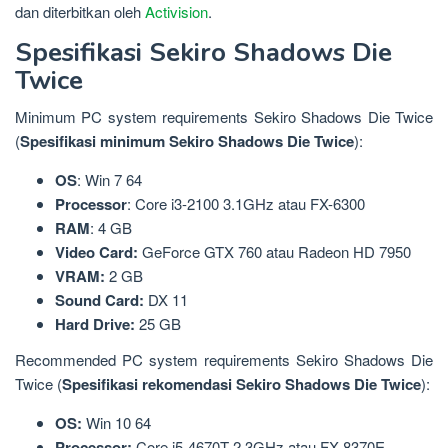
dan diterbitkan oleh
Activision
.
Spesifikasi Sekiro Shadows Die
Twice
Minimum PC system requirements Sekiro Shadows Die Twice
(
Spesifikasi minimum Sekiro Shadows Die Twice
):
OS
: Win 7 64
Processor
: Core i3-2100 3.1GHz atau FX-6300
RAM
: 4 GB
Video Card:
GeForce GTX 760 atau Radeon HD 7950
VRAM:
2 GB
Sound
Card:
DX 11
Hard Drive:
25 GB
Recommended PC system requirements Sekiro Shadows Die
Twice (
Spesifikasi rekomendasi Sekiro Shadows Die Twice
):
OS:
Win 10 64
Processor:
Core i5-4670T 2.3GHz atau FX-8370E