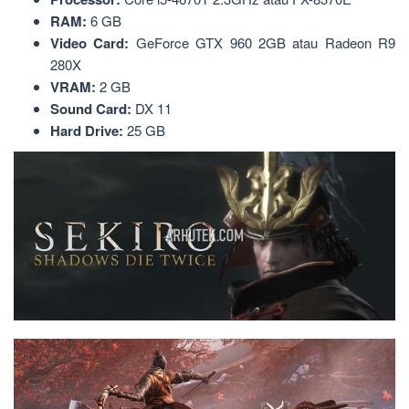
RAM:
6 GB
Video Card:
GeForce GTX 960 2GB atau Radeon R9
280X
VRAM:
2 GB
Sound Card:
DX 11
Hard Drive:
25 GB