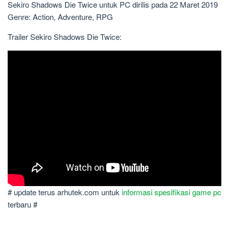
Sekiro Shadows Die Twice untuk PC dirilis pada 22 Maret 2019
Genre: Action, Adventure, RPG
Trailer Sekiro Shadows Die Twice:
# update terus arhutek.com untuk
informasi spesifikasi game pc
terbaru #