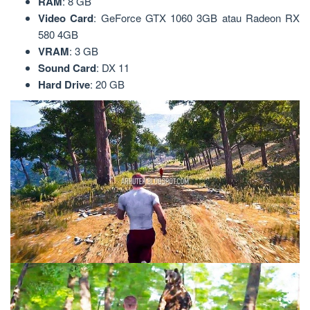
RAM
: 8 GB
Video
Card
: GeForce GTX 1060 3GB atau Radeon RX
580 4GB
VRAM
: 3 GB
Sound
Card
: DX 11
Hard
Drive
: 20 GB