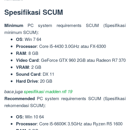
Spesifikasi SCUM
Minimum
PC system requirements SCUM (Spesifikasi
minimum SCUM):
OS
: Win 7 64
Processor
: Core i5-4430 3.0GHz atau FX-6300
RAM
: 8 GB
Video
Card
: GeForce GTX 960 2GB atau Radeon R7 370
VRAM
: 2 GB
Sound
Card
: DX 11
Hard Drive
: 20 GB
baca juga
spesifikasi madden nfl 19
Recommended
PC system requirements SCUM (Spesifikasi
rekomendasi SCUM):
OS:
Win 10 64
Processor
: Core i5-6600K 3.5GHz atau Ryzen R5 1600