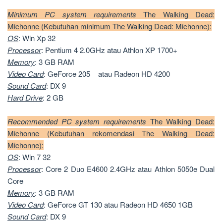
Minimum PC system requirements
The Walking Dead:
Michonne (Kebutuhan minimum The Walking Dead: Michonne):
OS
: Win Xp 32
Processor
: Pentium 4 2.0GHz atau Athlon XP 1700+
Memory
: 3 GB RAM
Video
Card
: GeForce 205 atau Radeon HD 4200
Sound
Card
: DX 9
Hard Drive
: 2 GB
Recommended PC system requirements
The Walking Dead:
Michonne (Kebutuhan rekomendasi The Walking Dead:
Michonne):
OS
: Win 7 32
Processor
: Core 2 Duo E4600 2.4GHz atau Athlon 5050e Dual
Core
Memory
: 3 GB RAM
Video Card
: GeForce GT 130 atau Radeon HD 4650 1GB
Sound Card
: DX 9