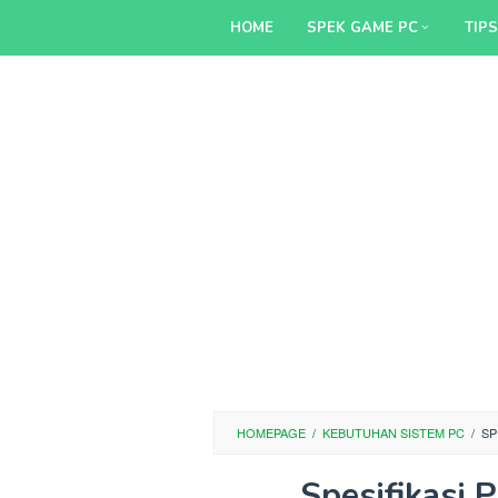
Skip
HOME
SPEK GAME PC
TIP
to
content
HOMEPAGE
/
KEBUTUHAN SISTEM PC
/
SP
Spesifikasi