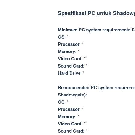
Spesifikasi PC untuk Shadow
Minimum PC system requirements 
OS
: *
Processor
: *
Memory
: *
Video Card
: *
Sound Card
: *
Hard Drive
: *
Recommended PC system requireme
Shadowgate):
OS
: *
Processor
: *
Memory
: *
Video Card
: *
Sound Card
: *