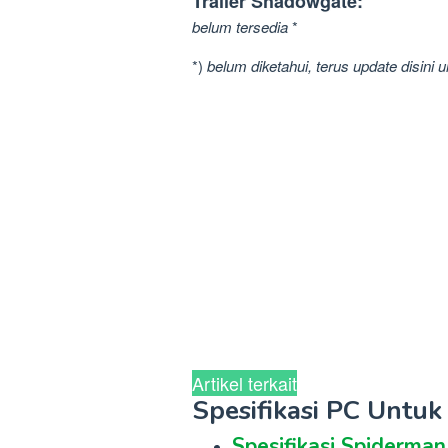
Trailer Shadowgate:
belum tersedia
*
*)
belum diketahui, terus update disini 
Artikel terkait
Spesifikasi PC Untu
Spesifikasi Spiderma