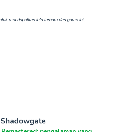
untuk mendapatkan info terbaru dari game ini.
k Shadowgate
n Remastered: pengalaman yang