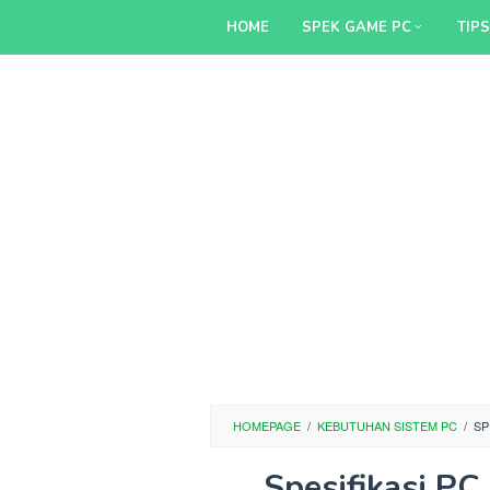
Skip
HOME
SPEK GAME PC
TIP
to
content
HOMEPAGE
/
KEBUTUHAN SISTEM PC
/
SP
Spesifikasi PC