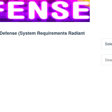
t Defense (System Requirements Radiant
Searc
for: