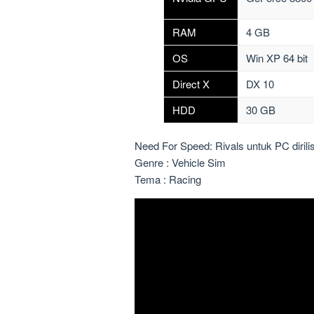
RAM
4 GB
OS
Win XP 64 bit
Direct X
DX 10
HDD
30 GB
Need For Speed: Rivals
untuk PC diril
Genre : Vehicle Sim
Tema : Racing