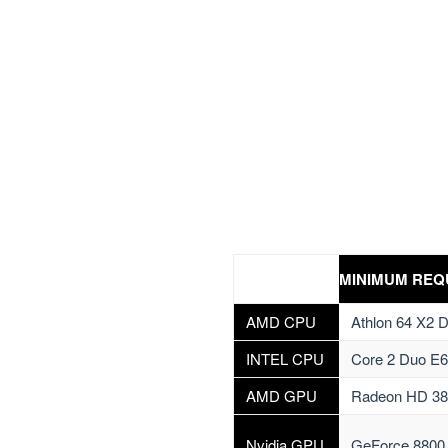
MINIMUM REQ
AMD CPU
Athlon 64 X2 
INTEL CPU
Core 2 Duo E
AMD GPU
Radeon HD 38
Nvidia GPU
GeForce 8800