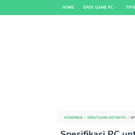
Skip
HOME
SPEK GAME PC
TIP
to
content
HOMEPAGE
/
KEBUTUHAN SISTEM PC
/
SP
Spesifikasi PC un