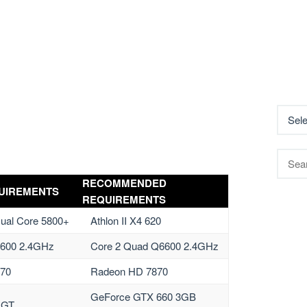
Searc
for:
RECOMMENDED
UIREMENTS
REQUIREMENTS
Dual Core 5800+
Athlon II X4 620
6600 2.4GHz
Core 2 Quad Q6600 2.4GHz
70
Radeon HD 7870
GeForce GTX 660 3GB
 GT