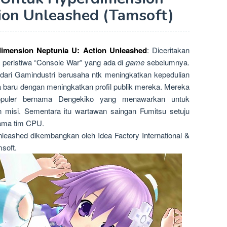
ion Unleashed (Tamsoft)
imension Neptunia U: Action Unleashed
: Diceritakan
peristiwa “Console War” yang ada di
game
sebelumnya.
 dari Gamindustri berusaha ntk meningkatkan kepedulian
 baru dengan meningkatkan profil publik mereka. Mereka
populer bernama Dengekiko yang menawarkan untuk
misi. Sementara itu wartawan saingan Fumitsu setuju
sama tim CPU.
leashed dikembangkan oleh Idea Factory International &
msoft.