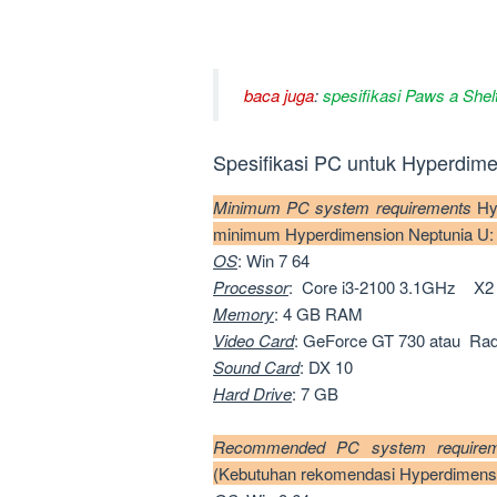
baca juga
:
spesifikasi Paws a She
Spesifikasi PC untuk Hyperdime
Minimum PC system requirements
Hy
minimum Hyperdimension Neptunia U: 
OS
: Win 7 64
Processor
: Core i3-2100 3.1GHz X2
Memory
: 4 GB RAM
Video Card
: GeForce GT 730 atau R
Sound
Card
: DX 10
Hard
Drive
: 7 GB
Recommended PC system require
(Kebutuhan rekomendasi Hyperdimensi