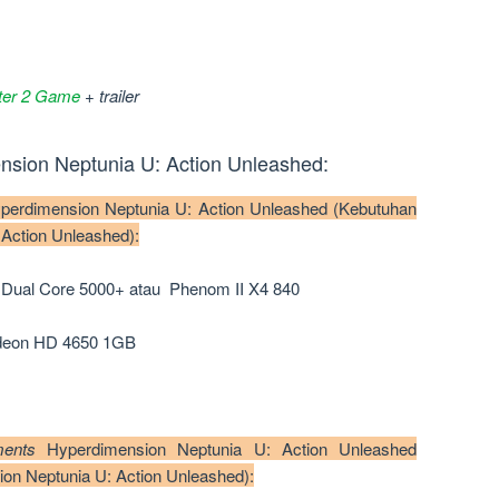
lter 2 Game
+ trailer
nsion Neptunia U: Action Unleashed:
perdimension Neptunia U: Action Unleashed (Kebutuhan
Action Unleashed):
 Dual Core 5000+ atau Phenom II X4 840
adeon HD 4650 1GB
ments
Hyperdimension Neptunia U: Action Unleashed
on Neptunia U: Action Unleashed):