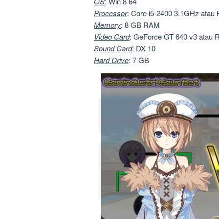
OS
: Win 8 64
Processor
: Core i5-2400 3.1GHz ata
Memory
: 8 GB RAM
Video Card
: GeForce GT 640 v3 atau
Sound
Card
: DX 10
Hard
Drive
: 7 GB