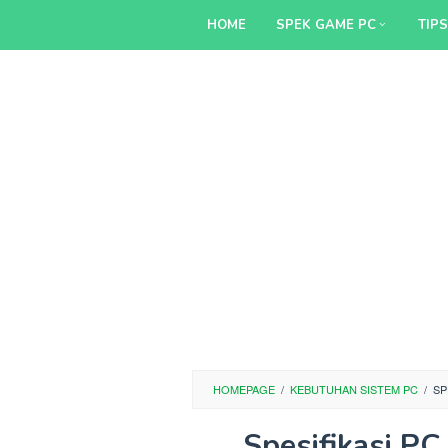
Skip
HOME
SPEK GAME PC
TIP
to
content
HOMEPAGE
/
KEBUTUHAN SISTEM PC
/
SP
Spesifikasi P