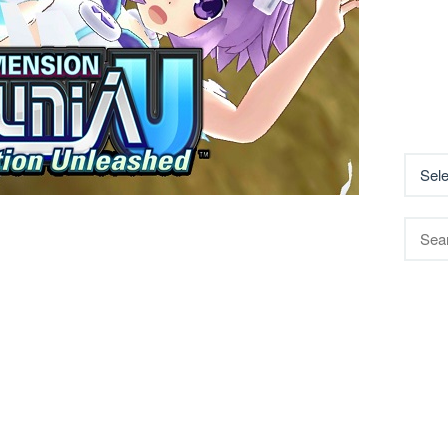
Searc
for: