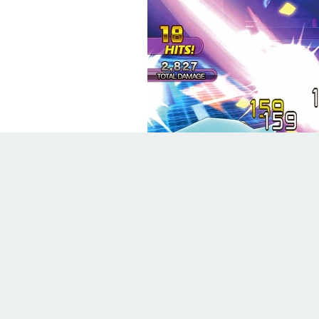
Hyperdimension Neptunia U: Act
2016
Genre
: RPG, Adventure, Fighting
Theme
: Comedy, Fantasy
Hyperdimension Neptunia
Trailer