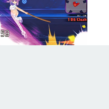
ion Unleashed untuk PC dirilis pada 21 Maret
 U: Action Unleashed: