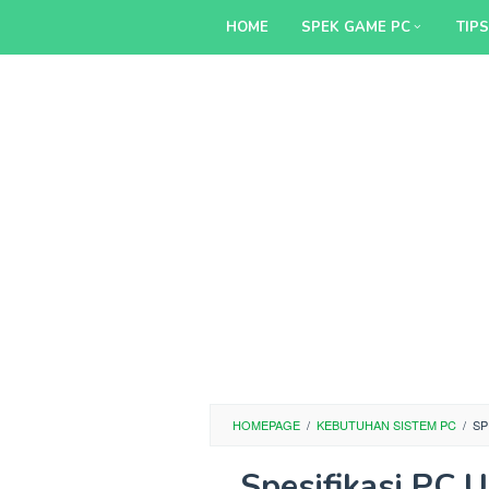
Skip
HOME
SPEK GAME PC
TIP
to
content
HOMEPAGE
/
KEBUTUHAN SISTEM PC
/
SP
Spesifikasi PC 