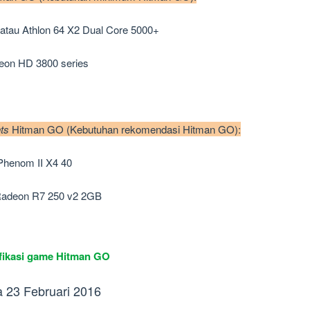
z atau Athlon 64 X2 Dual Core 5000+
deon HD 3800 series
ts
Hitman GO (Kebutuhan rekomendasi Hitman GO):
u Phenom II X4 40
 Radeon R7 250 v2 2GB
fikasi game Hitman GO
a 23 Februari 2016