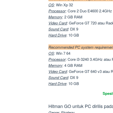
OS
: Win Xp 32
Processor
: Core 2 Duo E4600 2.4GH
Memory
: 2 GB RAM
Video Card
: GeForce GT 720 atau Ra
Sound Card
: DX 9
Hard Drive
: 10 GB
Recommended PC system requiremen
OS
: Win 7 64
Processor
: Core i3-3240 3.4GHz ata
Memory
: 4 GB RAM
Video Card
: GeForce GT 640 v3 atau
Sound Card
: DX 9
Hard Drive
: 10 GB
Spesi
Hitman GO untuk PC dirilis pad
Genre
: Strategy