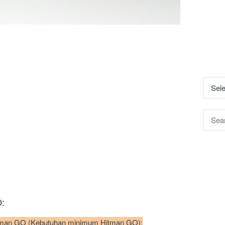
Searc
for:
O:
man GO (Kebutuhan minimum Hitman GO):