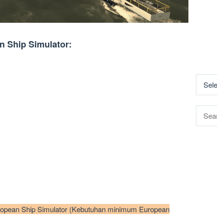
n Ship Simulator:
Searc
for:
opean Ship Simulator (Kebutuhan minimum European