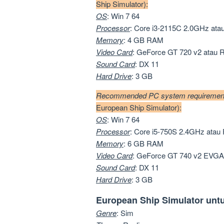
Ship Simulator):
OS
: Win 7 64
Processor
: Core i3-2115C 2.0GHz atau
Memory
: 4 GB RAM
Video
Card
: GeForce GT 720 v2 atau
Sound
Card
: DX 11
Hard
Drive
: 3 GB
Recommended PC system requireme
European Ship Simulator):
OS
: Win 7 64
Processor
: Core i5-750S 2.4GHz atau
Memory
: 6 GB RAM
Video
Card
: GeForce GT 740 v2 EVGA
Sound
Card
: DX 11
Hard
Drive
: 3 GB
European Ship Simulator untuk
Genre
: Sim