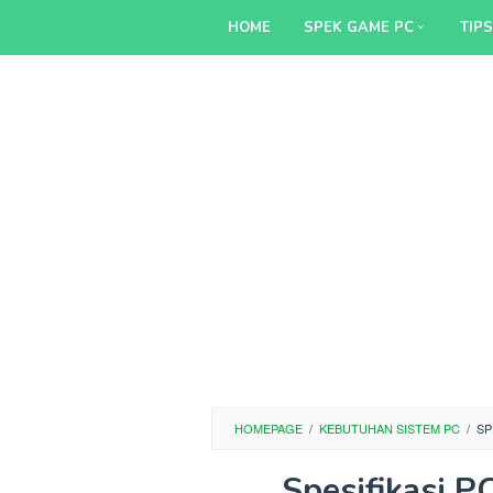
Skip
HOME
SPEK GAME PC
TIP
to
content
HOMEPAGE
/
KEBUTUHAN SISTEM PC
/
SP
Spesifikasi P