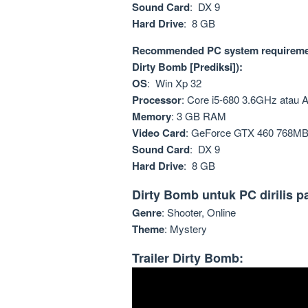
Sound Card
: DX 9
Hard Drive
: 8 GB
Recommended PC system requiremen
Dirty Bomb [Prediksi]):
OS
: Win Xp 32
Processor
: Core i5-680 3.6GHz atau A
Memory
: 3 GB RAM
Video Card
: GeForce GTX 460 768M
Sound Card
: DX 9
Hard Drive
: 8 GB
Dirty Bomb untuk PC dirilis 
Genre
: Shooter, Online
Theme
: Mystery
Trailer Dirty Bomb: