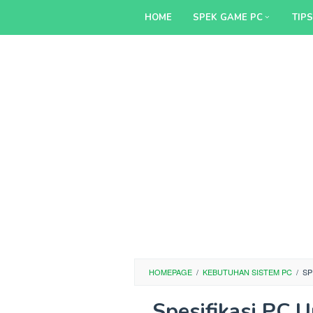
Skip
HOME
SPEK GAME PC
TIP
to
content
HOMEPAGE
/
KEBUTUHAN SISTEM PC
/
SP
Spesifikasi PC 