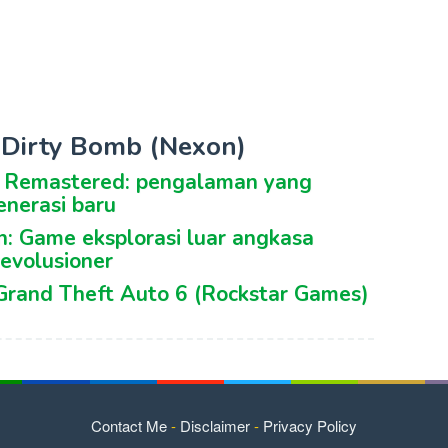
k Dirty Bomb (Nexon)
n Remastered: pengalaman yang
enerasi baru
en: Game eksplorasi luar angkasa
evolusioner
 Grand Theft Auto 6 (Rockstar Games)
Contact Me
-
Disclaimer
-
Privacy Policy