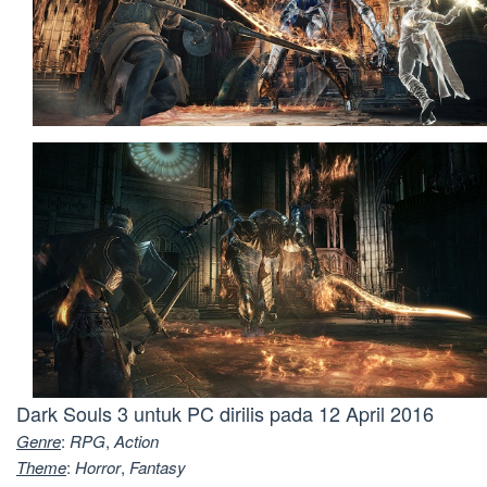
Dark Souls 3 untuk PC dirilis pada 12 April 2016
Genre
:
RPG
,
Action
Theme
:
Horror
,
Fantasy