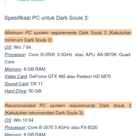
Spesifikasi PC untuk Dark Souls 3:
Minimum PC system requirements
Dark Souls 3 (Kebutuhan
minimum Dark Souls 3):
OS
: Win 7 64
Processor
: Core i5-2500 3.3GHz atau APU A8-3870K Quad-
Core
Memory
: 8 GB RAM
Video
Card
: GeForce GTX 465 atau Radeon HD 6870
Sound Card
: DX 11
Hard Drive
: 50 GB
Recommended PC system requirements
Dark Souls 3
(Kebutuhan rekomendasi Dark Souls 3):
OS
: Win 10 64
Processor
: Core i5-3570 3.4GHz atau FX-8320
Memory
: 8 GB RAM