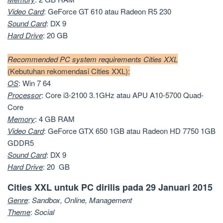
Video Card
: GeForce GT 610 atau Radeon R5 230
Sound Card
: DX 9
Hard Drive
: 20 GB
Recommended PC system requirements Cities XXL
(Kebutuhan rekomendasi Cities XXL):
OS
: Win 7 64
Processor
: Core i3-2100 3.1GHz atau APU A10-5700 Quad-
Core
Memory
: 4 GB RAM
Video Card
: GeForce GTX 650 1GB atau Radeon HD 7750 1GB
GDDR5
Sound Card
: DX 9
Hard Drive
: 20 GB
Cities XXL untuk PC dirilis pada 29 Januari 2015
Genre
:
Sandbox, Online, Management
Theme
:
Social