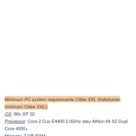
Minimum PC system requirements Cities XXL
(Kebutuhan
minimum Cities XXL):
OS
: Win XP 32
Processor
: Core 2 Duo E4400 2.0GHz atau Athlon 64 X2 Dual
Core 4000+
Memory
: 2 GB RAM