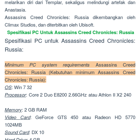
melarikan diri dari Templar, sekaligus melindungi artefak dan
Anastasia.
Assassins Creed Chronicles: Russia dikembangkan oleh
Climax Studios, dan diterbitkan oleh Ubisoft.
Spesifikasi PC Untuk Assassins Creed Chronicles: Russia
Spesifikasi PC untuk Assassins Creed Chronicles:
Russia:
Minimum PC system requirements
Assassins Creed
Chronicles: Russia (Kebutuhan minimum Assassins Creed
Chronicles: Russia):
OS
: Win 7 32
Processor
: Core 2 Duo E8200 2.66GHz atau Athlon II X2 240
Memory
: 2 GB RAM
Video
Card
: GeForce GTS 450 atau Radeon HD 5770
1024MB
Sound
Card
: DX 10
Hard
Drive
: 4 GB