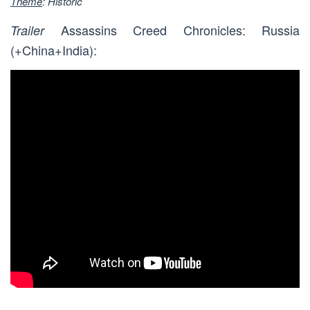
Theme
: Historic
Assassins Creed Chronicles: Russia
Trailer
(+China+India):