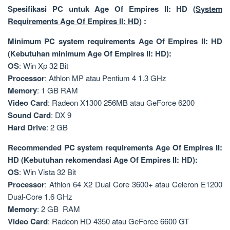
Spesifikasi PC untuk Age Of Empires II: HD (
System
Requirements Age Of Empires II: HD
) :
Minimum PC system requirements Age Of Empires II: HD
(Kebutuhan minimum Age Of Empires II: HD):
OS
: Win Xp 32 Bit
Processor
: Athlon MP atau Pentium 4 1.3 GHz
Memory
: 1 GB RAM
Video Card
: Radeon X1300 256MB atau GeForce 6200
Sound Card
: DX 9
Hard Drive
: 2 GB
Recommended PC system requirements Age Of Empires II:
HD (Kebutuhan rekomendasi Age Of Empires II: HD):
OS
: Win Vista 32 Bit
Processor
: Athlon 64 X2 Dual Core 3600+ atau Celeron E1200
Dual-Core 1.6 GHz
Memory
: 2 GB RAM
Video Card
: Radeon HD 4350 atau GeForce 6600 GT