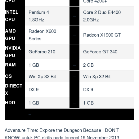
CPU
Core 4200+
INTEL
Pentium 4
Core 2 Duo E4400
–
CPU
1.8GHz
2.0GHz
AMD
Radeon X600
–
Radeon X1900 GT
GPU
Series
NVIDIA
GeForce 210
–
GeForce GT 340
GPU
RAM
1 GB
–
2 GB
OS
Win Xp 32 Bit
–
Win Xp 32 Bit
DIRECT
DX 9
–
DX 9
X
HDD
1 GB
–
1 GB
–
Adventure Time: Explore the Dungeon Because I DON’T
KNOW! untuk PC dirilis pada tanggal 19 November 2013