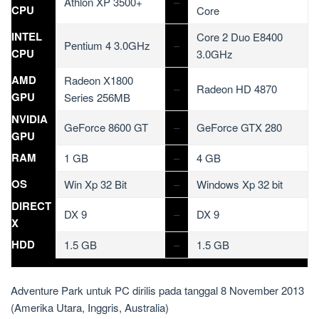
Athlon XP 3500+
–
CPU
Core
INTEL
Core 2 Duo E8400
Pentium 4 3.0GHz
–
CPU
3.0GHz
AMD
Radeon X1800
–
Radeon HD 4870
GPU
Series 256MB
NVIDIA
GeForce 8600 GT
–
GeForce GTX 280
GPU
RAM
1 GB
–
4 GB
OS
Win Xp 32 Bit
–
Windows Xp 32 bit
DIRECT
DX 9
–
DX 9
X
HDD
1.5 GB
–
1.5 GB
Adventure Park untuk PC dirilis pada tanggal 8 November 2013
(Amerika Utara, Inggris, Australia)