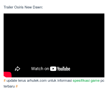
Trailer Osiris New Dawn:
#
update terus arhutek.com untuk informasi
spesifikasi game
pc
terbaru
#